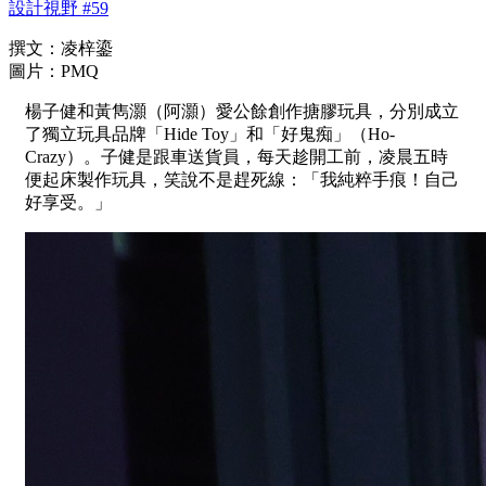
設計視野 #59
撰文：凌梓鎏
圖片：PMQ
楊子健和黃雋灝（阿灝）愛公餘創作搪膠玩具，分別成立
了獨立玩具品牌「Hide Toy」和「好鬼痴」（Ho-
Crazy）。子健是跟車送貨員，每天趁開工前，凌晨五時
便起床製作玩具，笑說不是趕死線：「我純粹手痕！自己
好享受。」