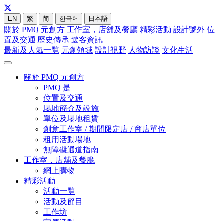
EN
繁
简
한국어
日本語
關於 PMQ 元創方
工作室，店舖及餐廳
精彩活動
設計號外
位
置及交通
歷史傳承
遊客資訊
最新及人氣一覧
元創領域
設計視野
人物訪談
文化生活
關於 PMQ 元創方
PMQ 是
位置及交通
場地簡介及設施
單位及場地租賃
創意工作室 / 期間限定店 / 商店單位
租用活動場地
無障礙通道指南
工作室，店舖及餐廳
網上購物
精彩活動
活動一覧
活動及節目
工作坊