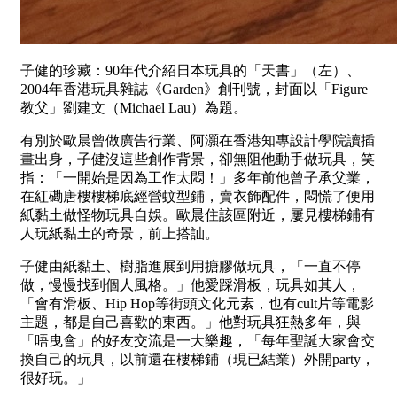
子健的珍藏：90年代介紹日本玩具的「天書」（左）、
2004年香港玩具雜誌《Garden》創刊號，封面以「Figure
教父」劉建文（Michael Lau）為題。
有別於歐晨曾做廣告行業、阿灝在香港知專設計學院讀插
畫出身，子健沒這些創作背景，卻無阻他動手做玩具，笑
指：「一開始是因為工作太悶！」多年前他曾子承父業，
在紅磡唐樓樓梯底經營蚊型鋪，賣衣飾配件，悶慌了便用
紙黏土做怪物玩具自娛。歐晨住該區附近，屢見樓梯鋪有
人玩紙黏土的奇景，前上搭訕。
子健由紙黏土、樹脂進展到用搪膠做玩具，「一直不停
做，慢慢找到個人風格。」他愛踩滑板，玩具如其人，
「會有滑板、Hip Hop等街頭文化元素，也有cult片等電影
主題，都是自己喜歡的東西。」他對玩具狂熱多年，與
「唔曳會」的好友交流是一大樂趣，「每年聖誕大家會交
換自己的玩具，以前還在樓梯鋪（現已結業）外開party，
很好玩。」