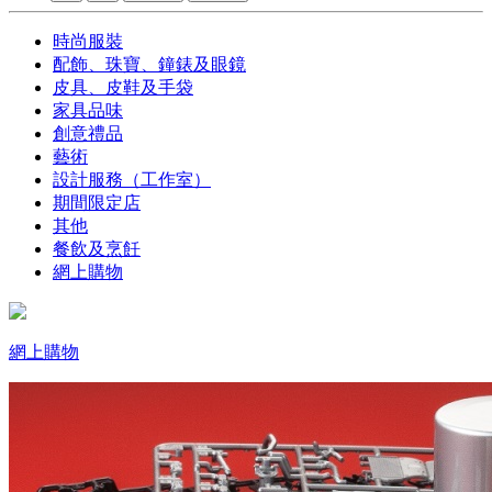
時尚服裝
配飾、珠寶、鐘錶及眼鏡
皮具、皮鞋及手袋
家具品味
創意禮品
藝術
設計服務（工作室）
期間限定店
其他
餐飲及烹飪
網上購物
網上購物