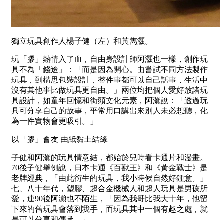
獨立玩具創作人楊子健（左）和黃雋灝。
玩「膠」熱情入了血，自由身設計師阿灝也一樣，創作玩
具不為「錢途」：「而是因為開心。由嘗試不同方法製作
玩具，到構思包裝設計，整件事都可以自己話事，生活中
沒有其他事比做玩具更自由。」兩位均把個人愛好放諸玩
具設計，如童年回憶和街頭文化元素，阿灝說：「透過玩
具可分享自己的故事，平常用口講出來別人未必想聽，化
為一件實物會更吸引。」
以「膠」會友 由紙黏土結緣
子健和阿灝的玩具情意結，都始於兒時看卡通片和漫畫。
70後子健舉例說，日本卡通《百獸王》和《黃金戰士》是
老牌經典，「由此衍生的玩具，我小時候自然好鍾意。」
七、八十年代，塑膠、超合金機械人和超人玩具是男孩所
愛，連90後阿灝也不陌生，「因為我哥比我大十年，他留
下來的舊玩具會落到我手，而玩具其中一個有趣之處，就
是可以分享和傳承。」