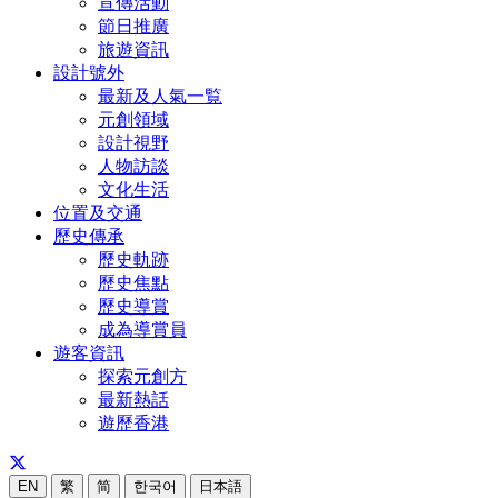
宣傳活動
節日推廣
旅遊資訊
設計號外
最新及人氣一覧
元創領域
設計視野
人物訪談
文化生活
位置及交通
歷史傳承
歷史軌跡
歷史焦點
歷史導賞
成為導賞員
遊客資訊
探索元創方
最新熱話
遊歷香港
EN
繁
简
한국어
日本語