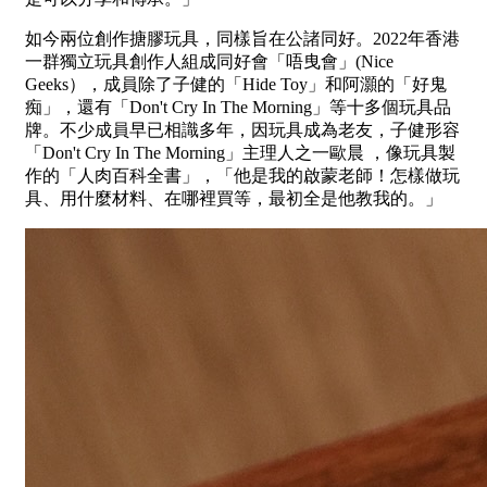
如今兩位創作搪膠玩具，同樣旨在公諸同好。2022年香港
一群獨立玩具創作人組成同好會「唔曳會」(Nice
Geeks），成員除了子健的「Hide Toy」和阿灝的「好鬼
痴」，還有「Don't Cry In The Morning」等十多個玩具品
牌。不少成員早已相識多年，因玩具成為老友，子健形容
「Don't Cry In The Morning」主理人之一歐晨 ，像玩具製
作的「人肉百科全書」，「他是我的啟蒙老師！怎樣做玩
具、用什麼材料、在哪裡買等，最初全是他教我的。」