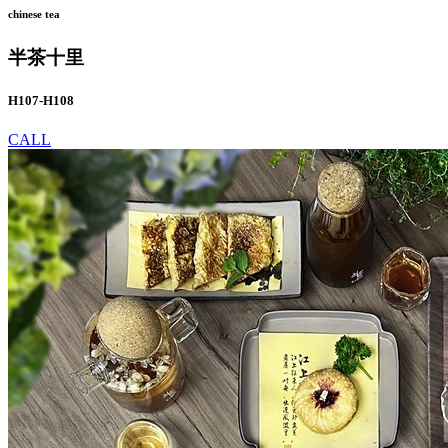
chinese tea
半茶十里
H107-H108
CALL