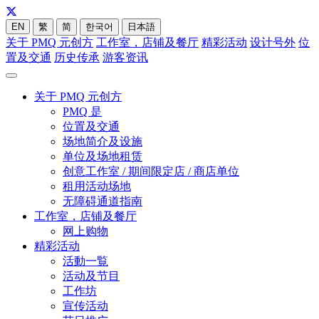
EN
繁
简
한국어
日本語
关于 PMQ 元创方
工作室，店铺及餐厅
精彩活动
设计号外
位
置及交通
历史传承
游客资讯
关于 PMQ 元创方
PMQ 是
位置及交通
场地简介及设施
单位及场地租赁
创意工作室 / 期间限定店 / 商店单位
租用活动场地
无障碍通道指南
工作室，店铺及餐厅
网上购物
精彩活动
活動一覧
活动及节目
工作坊
宣传活动