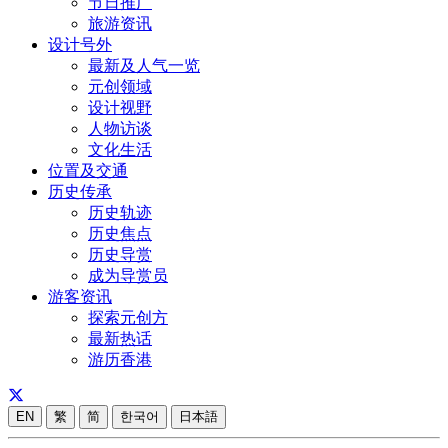
节日推广
旅游资讯
设计号外
最新及人气一览
元创领域
设计视野
人物访谈
文化生活
位置及交通
历史传承
历史轨迹
历史焦点
历史导赏
成为导赏员
游客资讯
探索元创方
最新热话
游历香港
EN
繁
简
한국어
日本語