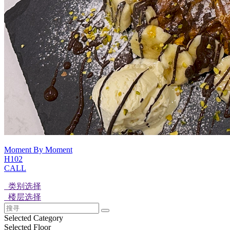
Moment By Moment
H102
CALL
类别选择
楼层选择
Selected Category
Selected Floor