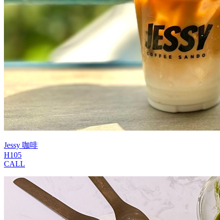
Jessy 咖啡
H105
CALL