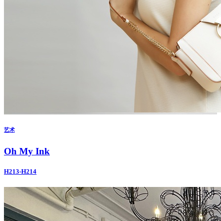
艺术
Oh My Ink
H213-H214