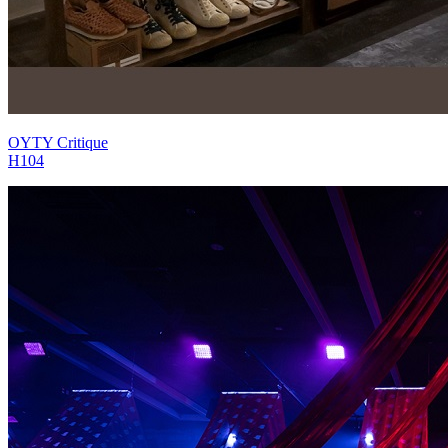
OYTY Critique
H104