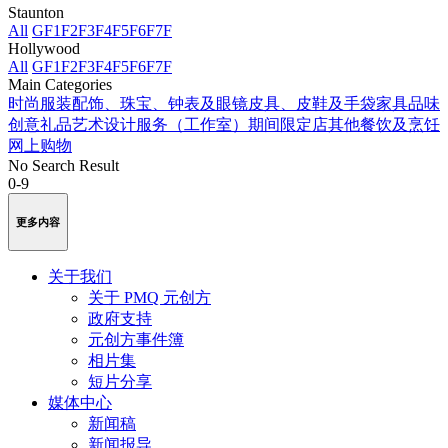
Staunton
All
GF
1F
2F
3F
4F
5F
6F
7F
Hollywood
All
GF
1F
2F
3F
4F
5F
6F
7F
Main Categories
时尚服装
配饰、珠宝、钟表及眼镜
皮具、皮鞋及手袋
家具品味
创意礼品
艺术
设计服务（工作室）
期间限定店
其他
餐饮及烹饪
网上购物
No Search Result
0-9
更多内容
关于我们
关于 PMQ 元创方
政府支持
元创方事件簿
相片集
短片分享
媒体中心
新闻稿
新闻报导