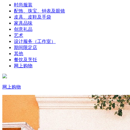
时尚服装
配饰、珠宝、钟表及眼镜
皮具、皮鞋及手袋
家具品味
创意礼品
艺术
设计服务（工作室）
期间限定店
其他
餐饮及烹饪
网上购物
网上购物