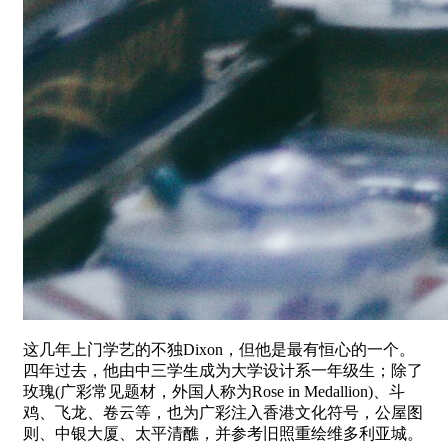
这几年上门学艺的不独Dixon，但他是最有恒心的一个。
四年过去，他由中三学生成为大学设计系一年级生；除了
玫瑰(广彩常见题材，外国人称为Rose in M​​edallion)、斗
鸡、飞龙、卷云等，也为广彩注入香港文化符号，公屋图
则、中银大厦、太平清醮，并参考旧照重绘维多利亚城。