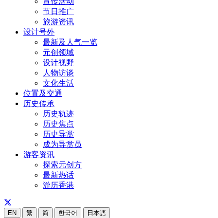
宣传活动
节日推广
旅游资讯
设计号外
最新及人气一览
元创领域
设计视野
人物访谈
文化生活
位置及交通
历史传承
历史轨迹
历史焦点
历史导赏
成为导赏员
游客资讯
探索元创方
最新热话
游历香港
EN
繁
简
한국어
日本語