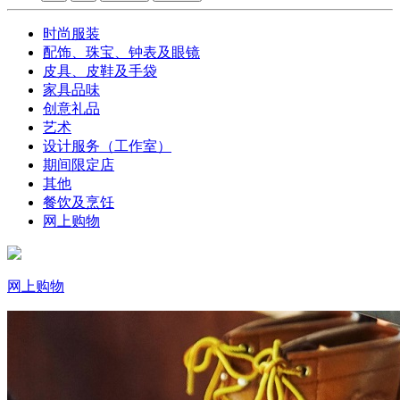
时尚服装
配饰、珠宝、钟表及眼镜
皮具、皮鞋及手袋
家具品味
创意礼品
艺术
设计服务（工作室）
期间限定店
其他
餐饮及烹饪
网上购物
网上购物