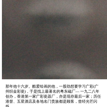
那年他十六岁。酷爱绘画的他，一股劲想要学习广彩(广
州织金彩瓷)，于是找上最著名的粤东磁厂— 一九二八年
创办，香港第一家广彩瓷器厂，亦是现存最后一家；历任
港督、五星酒店及各地名门贵族都是顾客，曾经光芒闪
烁。