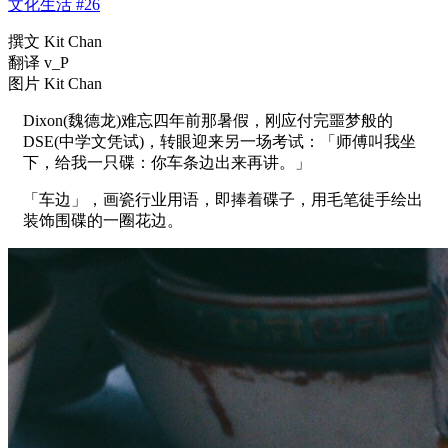
文化生活 #26
撰文 Kit Chan
翻译 v_P
图片 Kit Chan
Dixon(魏德龙)难忘四年前那暑假，刚应付完噩梦般的
DSE(中学文凭试)，转眼迎来另一场考试：「师傅叫我坐
下，给我一只碟：你车条边出来再讲。」
「车边」，画瓷行业用语，即捧着碟子，用毛笔徒手绘出
装饰围碟的一圈花边。