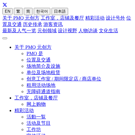
EN
繁
简
한국어
日本語
关于 PMQ 元创方
工作室，店铺及餐厅
精彩活动
设计号外
位
置及交通
历史传承
游客资讯
最新及人气一览
元创领域
设计视野
人物访谈
文化生活
关于 PMQ 元创方
PMQ 是
位置及交通
场地简介及设施
单位及场地租赁
创意工作室 / 期间限定店 / 商店单位
租用活动场地
无障碍通道指南
工作室，店铺及餐厅
网上购物
精彩活动
活動一覧
活动及节目
工作坊