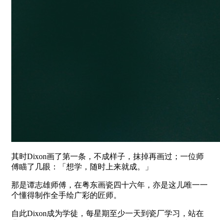
其时Dixon画了第一条，不成样子，抹掉再画过；一位师
傅瞄了几眼：「想学，随时上来就成。」
那是谭志雄师傅，在粤东画瓷四十六年，亦是这儿唯一一
个懂得制作全手绘​​广彩的匠师。
自此Dixon成为学徒，每星期至少一天到瓷厂学习，站在