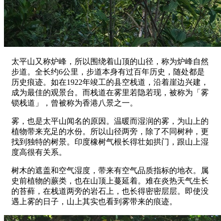
太平山又称炉峰，所以围绕着山顶的山径，称为炉峰自然
步道。全长约6公里，步道本身有过百年历史，随处都是
历史痕迹。如在1922年竣工的县空栈道，沿着崖边兴建，
成为最佳的观景台。而栈道在雾里若隐若现，被称为「雾
锁栈道」，曾被称为香港八景之一。
雾，也是太平山闻名的原因。温暖而湿润的雾，为山上的
植物带来充足的水份。所以山径两旁，除了不同树种，更
找到独特的树景。印度橡树气根长得壮如拱门，跟山上湿
度高很有关系。
树木的遮盖和空气湿度，带来有空气品质指标的地衣。属
史前植物的蕨类，也在山顶上蔓延着。难在炎热天气生长
的苔藓，在栈道两旁的岩石上，也长得密密层层。即使没
遇上雾的日子，山上其实也看到雾带来的痕迹。