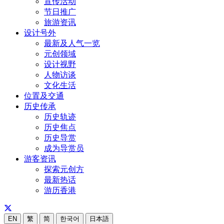
宣传活动
节日推广
旅游资讯
设计号外
最新及人气一览
元创领域
设计视野
人物访谈
文化生活
位置及交通
历史传承
历史轨迹
历史焦点
历史导赏
成为导赏员
游客资讯
探索元创方
最新热话
游历香港
EN
繁
简
한국어
日本語