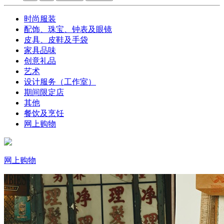
时尚服装
配饰、珠宝、钟表及眼镜
皮具、皮鞋及手袋
家具品味
创意礼品
艺术
设计服务（工作室）
期间限定店
其他
餐饮及烹饪
网上购物
网上购物