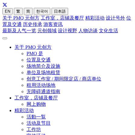
EN
繁
简
한국어
日本語
关于 PMQ 元创方
工作室，店铺及餐厅
精彩活动
设计号外
位
置及交通
历史传承
游客资讯
最新及人气一览
元创领域
设计视野
人物访谈
文化生活
关于 PMQ 元创方
PMQ 是
位置及交通
场地简介及设施
单位及场地租赁
创意工作室 / 期间限定店 / 商店单位
租用活动场地
无障碍通道指南
工作室，店铺及餐厅
网上购物
精彩活动
活動一覧
活动及节目
工作坊