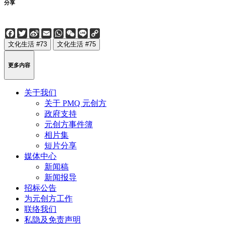
分享
Facebook
Twitter
Sina
Email
WhatsApp
WeChat
Line
Copy
Weibo
Link
文化生活 #73
文化生活 #75
更多内容
关于我们
关于 PMQ 元创方
政府支持
元创方事件簿
相片集
短片分享
媒体中心
新闻稿
新闻报导
招标公告
为元创方工作
联络我们
私隐及免责声明