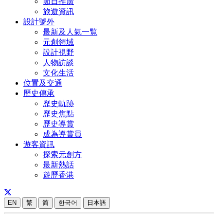
節日推廣
旅遊資訊
設計號外
最新及人氣一覧
元創領域
設計視野
人物訪談
文化生活
位置及交通
歷史傳承
歷史軌跡
歷史焦點
歷史導賞
成為導賞員
遊客資訊
探索元創方
最新熱話
遊歷香港
EN
繁
简
한국어
日本語