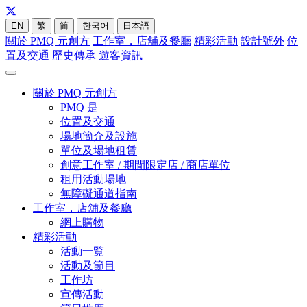
EN
繁
简
한국어
日本語
關於 PMQ 元創方
工作室，店舖及餐廳
精彩活動
設計號外
位
置及交通
歷史傳承
遊客資訊
關於 PMQ 元創方
PMQ 是
位置及交通
場地簡介及設施
單位及場地租賃
創意工作室 / 期間限定店 / 商店單位
租用活動場地
無障礙通道指南
工作室，店舖及餐廳
網上購物
精彩活動
活動一覧
活動及節目
工作坊
宣傳活動