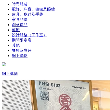
時尚服裝
配飾、珠寶、鐘錶及眼鏡
皮具、皮鞋及手袋
家具品味
創意禮品
藝術
設計服務（工作室）
期間限定店
其他
餐飲及烹飪
網上購物
網上購物