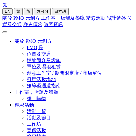
EN
繁
简
한국어
日本語
關於 PMQ 元創方
工作室，店舖及餐廳
精彩活動
設計號外
位
置及交通
歷史傳承
遊客資訊
關於 PMQ 元創方
PMQ 是
位置及交通
場地簡介及設施
單位及場地租賃
創意工作室 / 期間限定店 / 商店單位
租用活動場地
無障礙通道指南
工作室，店舖及餐廳
網上購物
精彩活動
活動一覧
活動及節目
工作坊
宣傳活動