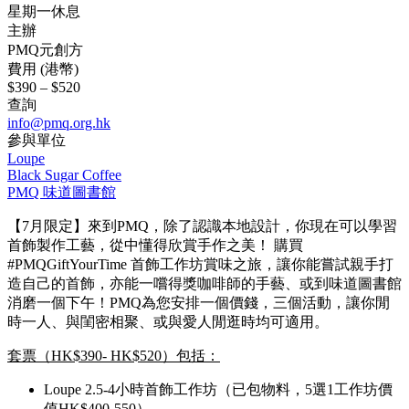
星期一休息
主辦
PMQ元創方
費用 (港幣)
$390 – $520
查詢
info@pmq.org.hk
參與單位
Loupe
Black Sugar Coffee
PMQ 味道圖書館
【7月限定】來到PMQ，除了認識本地設計，你現在可以學習
首飾製作工藝，從中懂得欣賞手作之美！ 購買
#PMQGiftYourTime 首飾工作坊賞味之旅，讓你能嘗試親手打
造自己的首飾，亦能一嚐得獎咖啡師的手藝、或到味道圖書館
消磨一個下午！PMQ為您安排一個價錢，三個活動，讓你閒
時一人、與閨密相聚、或與愛人閒逛時均可適用。
套票（HK$390- HK$520）包括：
Loupe 2.5-4小時首飾工作坊（已包物料，5選1工作坊價
值HK$400-550）