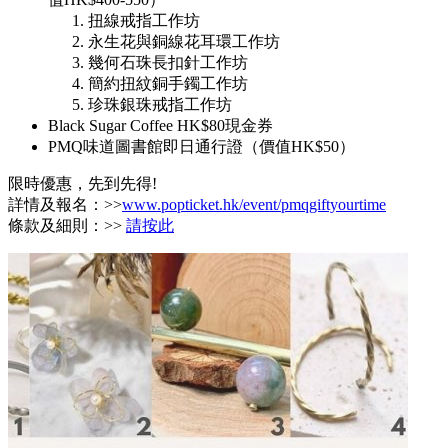
扭線戒指工作坊
永生花與銅線花耳環工作坊
幾何石珠長扣針工作坊
簡約扭紋銅手鐲工作坊
珍珠銀珠戒指工作坊
Black Sugar Coffee HK$80現金券
PMQ味道圖書館即日通行證（價值HK$50）
限時優惠，先到先得!
詳情及報名：>>
www.popticket.hk/event/pmqgiftyourtime
條款及細則：>>
請按此