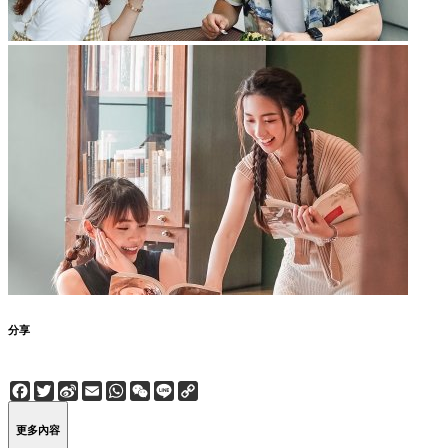
分享
Facebook
Twitter
Sina
Email
WhatsApp
WeChat
Line
Copy
Weibo
Link
更多內容