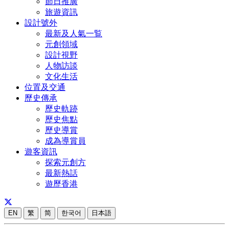
節日推廣
旅遊資訊
設計號外
最新及人氣一覧
元創領域
設計視野
人物訪談
文化生活
位置及交通
歷史傳承
歷史軌跡
歷史焦點
歷史導賞
成為導賞員
遊客資訊
探索元創方
最新熱話
遊歷香港
EN
繁
简
한국어
日本語