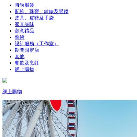
時尚服裝
配飾、珠寶、鐘錶及眼鏡
皮具、皮鞋及手袋
家具品味
創意禮品
藝術
設計服務（工作室）
期間限定店
其他
餐飲及烹飪
網上購物
網上購物