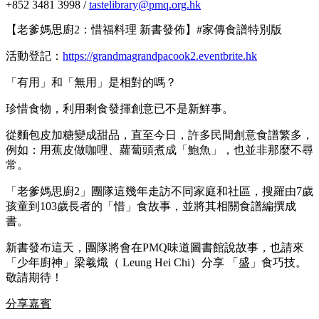
+852 3481 3998 /
tastelibrary@pmq.org.hk
【老爹媽思廚2：惜福料理 新書發佈】#家傳食譜特別版
活動登記：
https://grandmagrandpacook2.eventbrite.hk
「有用」和「無用」是相對的嗎？
珍惜食物，利用剩食發揮創意已不是新鮮事。
從麵包皮加糖變成甜品，直至今日，許多民間創意食譜繁多，
例如：用蕉皮做咖哩、蘿蔔頭煮成「鮑魚」，也並非那麼不尋
常。
「老爹媽思廚2」團隊這幾年走訪不同家庭和社區，搜羅由7歲
孩童到103歲長者的「惜」食故事，並將其相關食譜編撰成
書。
新書發布這天，團隊將會在PMQ味道圖書館說故事，也請來
「少年廚神」梁羲熾（ Leung Hei Chi）分享 「盛」食巧技。
敬請期待！
分享嘉賓