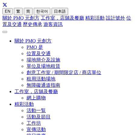
EN
繁
简
한국어
日本語
關於 PMQ 元創方
工作室，店舖及餐廳
精彩活動
設計號外
位
置及交通
歷史傳承
遊客資訊
關於 PMQ 元創方
PMQ 是
位置及交通
場地簡介及設施
單位及場地租賃
創意工作室 / 期間限定店 / 商店單位
租用活動場地
無障礙通道指南
工作室，店舖及餐廳
網上購物
精彩活動
活動一覧
活動及節目
工作坊
宣傳活動