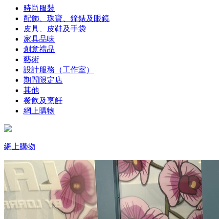
時尚服裝
配飾、珠寶、鐘錶及眼鏡
皮具、皮鞋及手袋
家具品味
創意禮品
藝術
設計服務（工作室）
期間限定店
其他
餐飲及烹飪
網上購物
網上購物