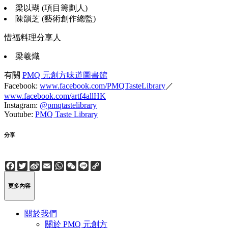
梁以瑚 (項目籌劃人)
陳韻芝 (藝術創作總監)
惜福料理分享人
梁羲熾
有關
PMQ 元創方味道圖書館
Facebook:
www.facebook.com/PMQTasteLibrary
／
www.facebook.com/artf4allHK
Instagram:
@pmqtastelibrary
Youtube:
PMQ Taste Library
分享
Facebook
Twitter
Sina
Email
WhatsApp
WeChat
Line
Copy
Weibo
Link
更多內容
關於我們
關於 PMQ 元創方