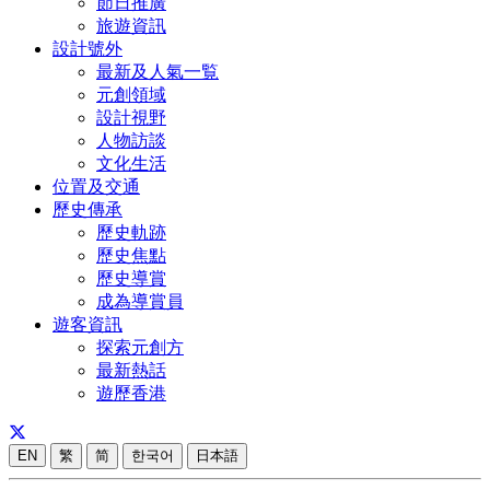
節日推廣
旅遊資訊
設計號外
最新及人氣一覧
元創領域
設計視野
人物訪談
文化生活
位置及交通
歷史傳承
歷史軌跡
歷史焦點
歷史導賞
成為導賞員
遊客資訊
探索元創方
最新熱話
遊歷香港
EN
繁
简
한국어
日本語