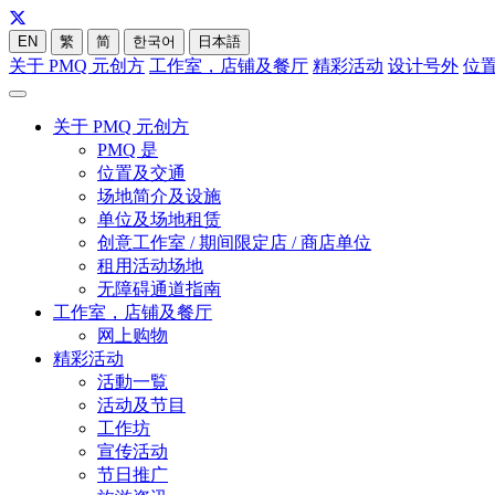
EN
繁
简
한국어
日本語
关于 PMQ 元创方
工作室，店铺及餐厅
精彩活动
设计号外
位
关于 PMQ 元创方
PMQ 是
位置及交通
场地简介及设施
单位及场地租赁
创意工作室 / 期间限定店 / 商店单位
租用活动场地
无障碍通道指南
工作室，店铺及餐厅
网上购物
精彩活动
活動一覧
活动及节目
工作坊
宣传活动
节日推广