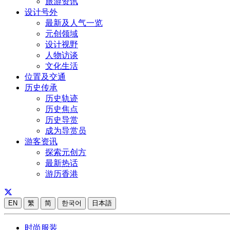
旅游资讯
设计号外
最新及人气一览
元创领域
设计视野
人物访谈
文化生活
位置及交通
历史传承
历史轨迹
历史焦点
历史导赏
成为导赏员
游客资讯
探索元创方
最新热话
游历香港
EN
繁
简
한국어
日本語
时尚服装