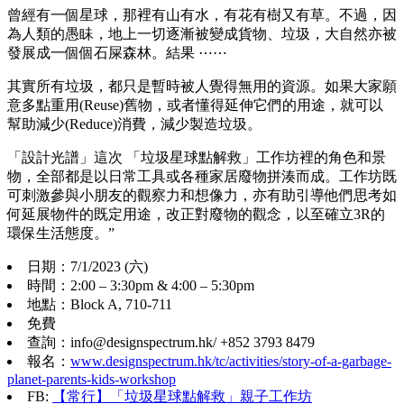
曾經有一個星球，那裡有山有水，有花有樹又有草。不過，因
為人類的愚眛，地上一切逐漸被變成貨物、垃圾，大自然亦被
發展成一個個石屎森林。結果 ⋯⋯
其實所有垃圾，都只是暫時被人覺得無用的資源。如果大家願
意多點重用(Reuse)舊物，或者懂得延伸它們的用途，就可以
幫助減少(Reduce)消費，減少製造垃圾。
「設計光譜」這次 「垃圾星球點解救」工作坊裡的角色和景
物，全部都是以日常工具或各種家居廢物拼湊而成。工作坊既
可刺激參與小朋友的觀察力和想像力，亦有助引導他們思考如
何延展物件的既定用途，改正對廢物的觀念，以至確立3R的
環保生活態度。”
日期：7/1/2023 (六)
時間：2:00 – 3:30pm & 4:00 – 5:30pm
地點：Block A, 710-711
免費
查詢：info@designspectrum.hk/ +852 3793 8479
報名：
www.designspectrum.hk/tc/activities/story-of-a-garbage-
planet-parents-kids-workshop
FB:
【常行】「垃圾星球點解救」親子工作坊