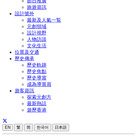
節日推廣
旅遊資訊
設計號外
最新及人氣一覧
元創領域
設計視野
人物訪談
文化生活
位置及交通
歷史傳承
歷史軌跡
歷史焦點
歷史導賞
成為導賞員
遊客資訊
探索元創方
最新熱話
遊歷香港
EN
繁
简
한국어
日本語