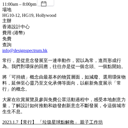
11:00am – 8:00pm
場地
HG10-12, HG19, Hollywood
主辦
香港設計中心
費用 (港幣)
免費
查詢
info@designspectrum.hk
常行，是從意念發展至一連串動作，習以為常，進而形成行
為。我們對環保的回應，往往亦是從一個念頭、一個點開始。
將「可持續」概念由最基本的物質層面，如減廢、選用環保物
料，延伸至心靈乃至文化承傳等面向，以嶄新角度展示「常
行」的概念。
大家在欣賞展覽及參與免費公眾活動過程中，感受本地創意力
量，了解設計如何推動和啟發創新意念不斷發展，令這個城市
生生不息。
2023.1.7【常行】 「垃圾星球點解救」 親子工作坊