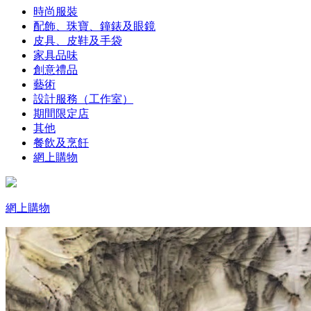
時尚服裝
配飾、珠寶、鐘錶及眼鏡
皮具、皮鞋及手袋
家具品味
創意禮品
藝術
設計服務（工作室）
期間限定店
其他
餐飲及烹飪
網上購物
網上購物