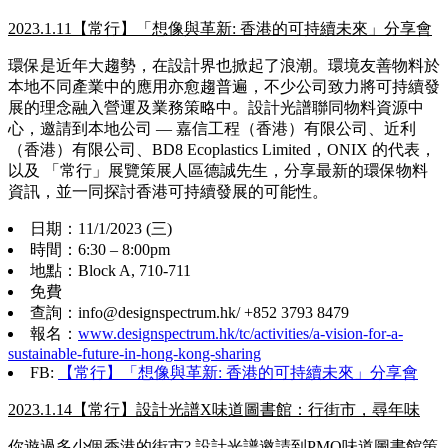
2023.1.11【常行】「想像與革新: 香港的可持續未來」分享會
環保是近年大趨勢，在設計界也掀起了浪潮。環境友善物料於
本地不同產業中的應用亦愈趨普遍，不少公司致力將可持續發
展的理念融入營運及業務策略中。設計光譜聯同物料資源中
心，邀請到本地公司 — 嘉信工程（香港）有限公司、近利
（香港）有限公司、BD8 Ecoplastics Limited，ONIX 的代表，
以及 「常行」展覽策展人區德誠先生，分享最新的環保物料
資訊，並一同探討香港可持續發展的可能性。
日期：11/1/2023 (三)
時間：6:30 – 8:00pm
地點：Block A, 710-711
免費
查詢：info@designspectrum.hk/ +852 3793 8479
報名：
www.designspectrum.hk/tc/activities/a-vision-for-a-
sustainable-future-in-hong-kong-sharing
FB:
【常行】「想像與革新: 香港的可持續未來」分享會
2023.1.14【常行】設計光譜X味道圖書館：行街市，尋年味
你遊過多少個香港的街市? 設計光譜邀請到PMQ味道圖書館策