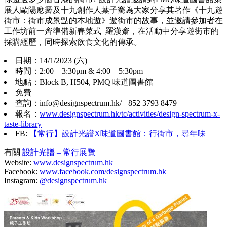
展人歐陽應霽及十九創作人葉⼦騫為大家分享其著作《十九遊
街市：街市成景點的本地遊》遊街市的故事，並邀請參加者在
工作坊前一齊準備新春菜式–羅漢齋，在活動中分享遊街市的
採購經歷，同時探索飲食文化的傳承。
日期：14/1/2023 (六)
時間：2:00 – 3:30pm & 4:00 – 5:30pm
地點：Block B, H504, PMQ 味道圖書館
免費
查詢：info@designspectrum.hk/ +852 3793 8479
報名：
www.designspectrum.hk/tc/activities/design-spectrum-x-
taste-library
FB:
【常行】設計光譜X味道圖書館：行街市，尋年味
有關
設計光譜 – 常行展覽
Website:
www.designspectrum.hk
Facebook:
www.facebook.com/designspectrum.hk
Instagram:
@designspectrum.hk