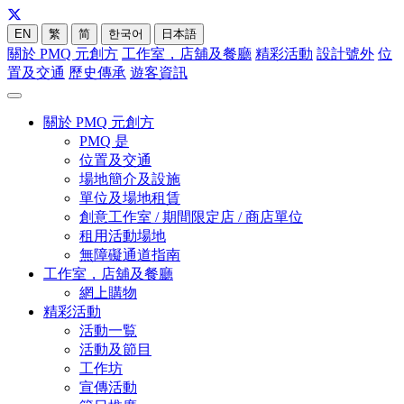
EN
繁
简
한국어
日本語
關於 PMQ 元創方
工作室，店舖及餐廳
精彩活動
設計號外
位
置及交通
歷史傳承
遊客資訊
關於 PMQ 元創方
PMQ 是
位置及交通
場地簡介及設施
單位及場地租賃
創意工作室 / 期間限定店 / 商店單位
租用活動場地
無障礙通道指南
工作室，店舖及餐廳
網上購物
精彩活動
活動一覧
活動及節目
工作坊
宣傳活動