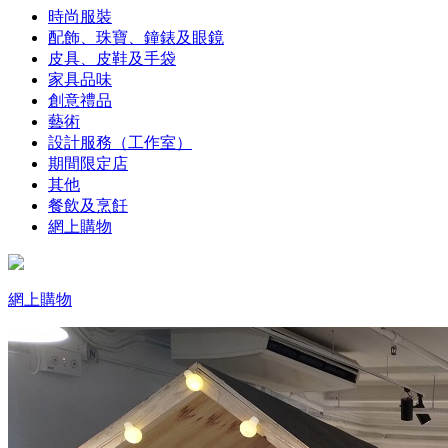
時尚服裝
配飾、珠寶、鐘錶及眼鏡
皮具、皮鞋及手袋
家具品味
創意禮品
藝術
設計服務（工作室）
期間限定店
其他
餐飲及烹飪
網上購物
網上購物