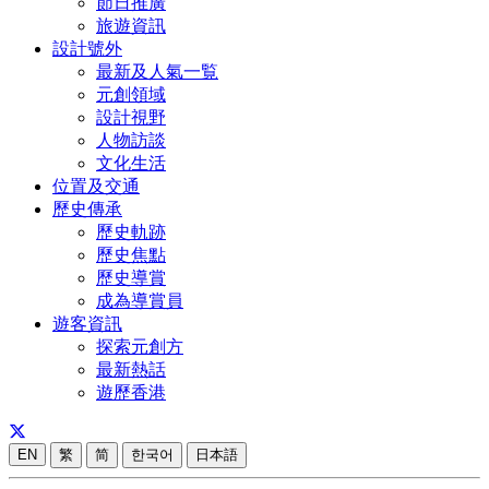
節日推廣
旅遊資訊
設計號外
最新及人氣一覧
元創領域
設計視野
人物訪談
文化生活
位置及交通
歷史傳承
歷史軌跡
歷史焦點
歷史導賞
成為導賞員
遊客資訊
探索元創方
最新熱話
遊歷香港
EN
繁
简
한국어
日本語