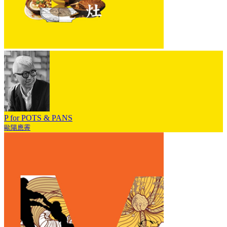
P for POTS & PANS
歐陽應霽