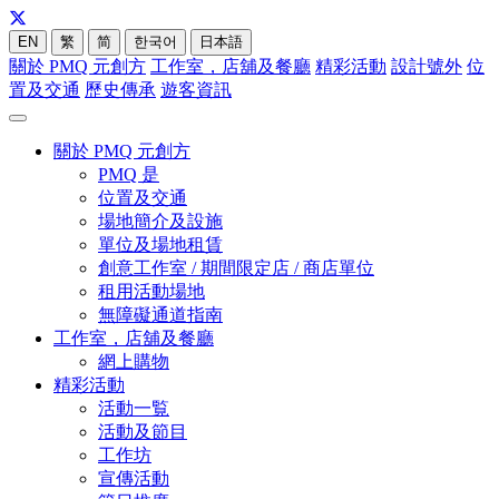
EN
繁
简
한국어
日本語
關於 PMQ 元創方
工作室，店舖及餐廳
精彩活動
設計號外
位
置及交通
歷史傳承
遊客資訊
關於 PMQ 元創方
PMQ 是
位置及交通
場地簡介及設施
單位及場地租賃
創意工作室 / 期間限定店 / 商店單位
租用活動場地
無障礙通道指南
工作室，店舖及餐廳
網上購物
精彩活動
活動一覧
活動及節目
工作坊
宣傳活動