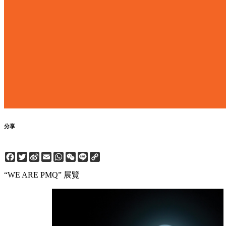
分享
Facebook
Twitter
Sina
Email
WhatsApp
WeChat
Line
Copy
Weibo
Link
“WE ARE PMQ” 展覽