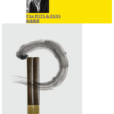
P for POTS & PANS
歐陽應霽