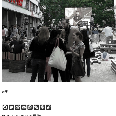
分享
Facebook
Twitter
Sina
Email
WhatsApp
WeChat
Line
Copy
Weibo
Link