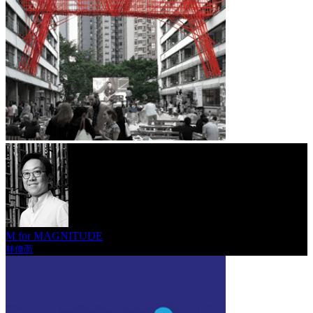
M for MAGNITUDE
林偉而