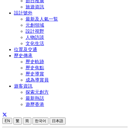
節日推廣
旅遊資訊
設計號外
最新及人氣一覧
元創領域
設計視野
人物訪談
文化生活
位置及交通
歷史傳承
歷史軌跡
歷史焦點
歷史導賞
成為導賞員
遊客資訊
探索元創方
最新熱話
遊歷香港
EN
繁
简
한국어
日本語