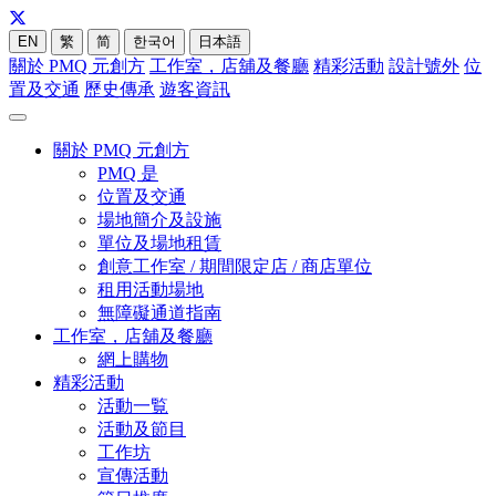
EN
繁
简
한국어
日本語
關於 PMQ 元創方
工作室，店舖及餐廳
精彩活動
設計號外
位
置及交通
歷史傳承
遊客資訊
關於 PMQ 元創方
PMQ 是
位置及交通
場地簡介及設施
單位及場地租賃
創意工作室 / 期間限定店 / 商店單位
租用活動場地
無障礙通道指南
工作室，店舖及餐廳
網上購物
精彩活動
活動一覧
活動及節目
工作坊
宣傳活動