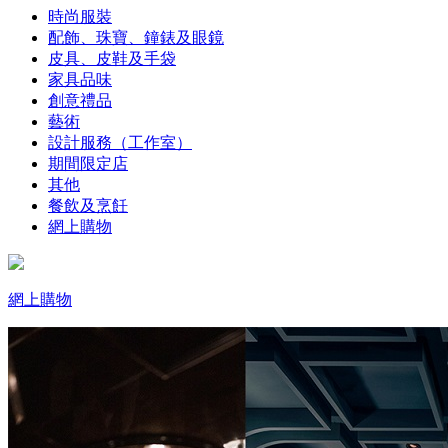
時尚服裝
配飾、珠寶、鐘錶及眼鏡
皮具、皮鞋及手袋
家具品味
創意禮品
藝術
設計服務（工作室）
期間限定店
其他
餐飲及烹飪
網上購物
網上購物