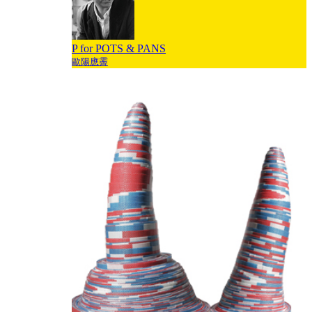
P for POTS & PANS
歐陽應霽