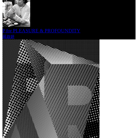
P for PLEASURE & PROFOUNDITY
羅啟妍