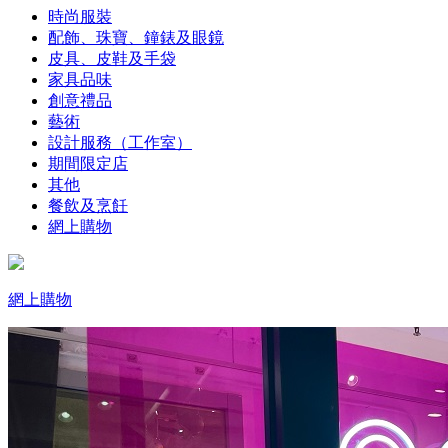
時尚服裝
配飾、珠寶、鐘錶及眼鏡
皮具、皮鞋及手袋
家具品味
創意禮品
藝術
設計服務（工作室）
期間限定店
其他
餐飲及烹飪
網上購物
網上購物