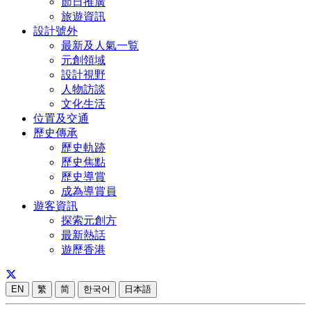
節日推廣
旅遊資訊
設計號外
最新及人氣一覧
元創領域
設計視野
人物訪談
文化生活
位置及交通
歷史傳承
歷史軌跡
歷史焦點
歷史導賞
成為導賞員
遊客資訊
探索元創方
最新熱話
遊歷香港
EN
繁
简
한국어
日本語