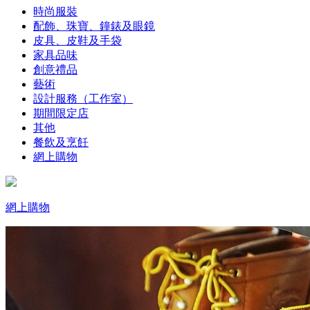
時尚服裝
配飾、珠寶、鐘錶及眼鏡
皮具、皮鞋及手袋
家具品味
創意禮品
藝術
設計服務（工作室）
期間限定店
其他
餐飲及烹飪
網上購物
網上購物