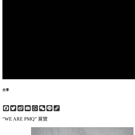
分享
Facebook
Twitter
Sina
Email
WhatsApp
WeChat
Line
Copy
Weibo
Link
“WE ARE PMQ” 展覽