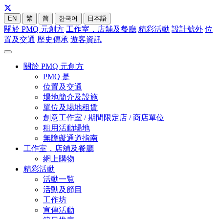
EN
繁
简
한국어
日本語
關於 PMQ 元創方
工作室，店舖及餐廳
精彩活動
設計號外
位
置及交通
歷史傳承
遊客資訊
關於 PMQ 元創方
PMQ 是
位置及交通
場地簡介及設施
單位及場地租賃
創意工作室 / 期間限定店 / 商店單位
租用活動場地
無障礙通道指南
工作室，店舖及餐廳
網上購物
精彩活動
活動一覧
活動及節目
工作坊
宣傳活動