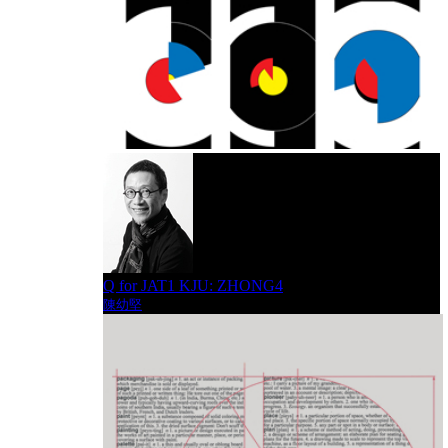
Q for JAT1 KJU: ZHONG4
陳幼堅