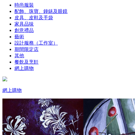
時尚服裝
配飾、珠寶、鐘錶及眼鏡
皮具、皮鞋及手袋
家具品味
創意禮品
藝術
設計服務（工作室）
期間限定店
其他
餐飲及烹飪
網上購物
網上購物