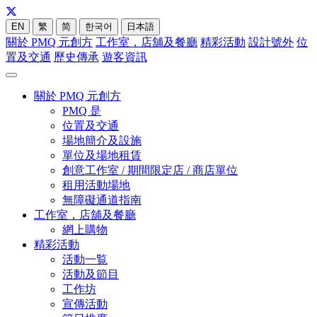
EN
繁
简
한국어
日本語
關於 PMQ 元創方
工作室，店舖及餐廳
精彩活動
設計號外
位
置及交通
歷史傳承
遊客資訊
關於 PMQ 元創方
PMQ 是
位置及交通
場地簡介及設施
單位及場地租賃
創意工作室 / 期間限定店 / 商店單位
租用活動場地
無障礙通道指南
工作室，店舖及餐廳
網上購物
精彩活動
活動一覧
活動及節目
工作坊
宣傳活動