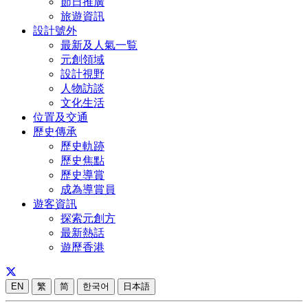
節日推廣
旅遊資訊
設計號外
最新及人氣一覧
元創領域
設計視野
人物訪談
文化生活
位置及交通
歷史傳承
歷史軌跡
歷史焦點
歷史導賞
成為導賞員
遊客資訊
探索元創方
最新熱話
遊歷香港
EN
繁
简
한국어
日本語