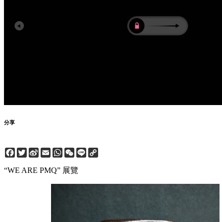
分享
Facebook
Twitter
Sina
Email
WhatsApp
WeChat
Line
Copy
Weibo
Link
“WE ARE PMQ” 展覽