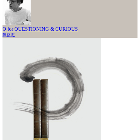
Q for QUESTIONING & CURIOUS
陳裕志