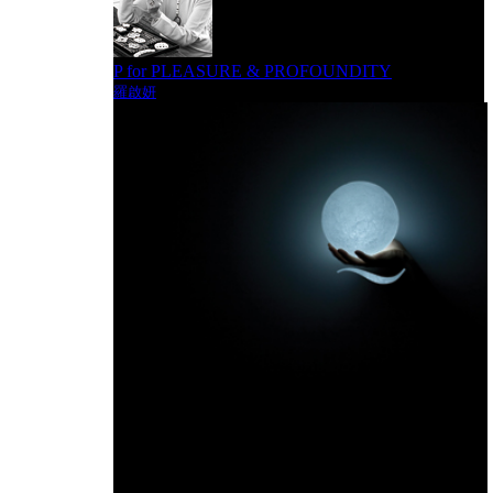
P for PLEASURE & PROFOUNDITY
羅啟妍