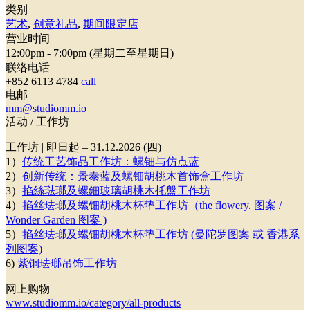
类别
艺术
,
创意礼品
,
期间限定店
营业时间
12:00pm - 7:00pm (星期二至星期日)
联络电话
+852 6113 4784
call
电邮
mm@studiomm.io
活动 / 工作坊
工作坊 | 即日起 – 31.12.2026 (四)
1）
传统工艺饰品工作坊：螺钿与仿点蓝
2）
创新传统：景泰蓝及螺钿胡桃木首饰盒工作坊
3）
掐絲琺瑯及螺鈿玻璃胡桃木托盤工作坊
4）
掐丝珐瑯及螺钿胡桃木杯垫工作坊（the flowery. 图案 /
Wonder Garden 图案 )
5）
掐丝珐瑯及螺钿胡桃木杯垫工作坊 (曼陀罗图案 或 香港系
列图案)
6)
紫铜珐瑯吊饰工作坊
网上购物
www.studiomm.io/category/all-products