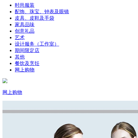
时尚服装
配饰、珠宝、钟表及眼镜
皮具、皮鞋及手袋
家具品味
创意礼品
艺术
设计服务（工作室）
期间限定店
其他
餐饮及烹饪
网上购物
网上购物