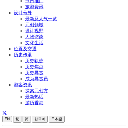
节日推广
旅游资讯
设计号外
最新及人气一览
元创领域
设计视野
人物访谈
文化生活
位置及交通
历史传承
历史轨迹
历史焦点
历史导赏
成为导赏员
游客资讯
探索元创方
最新热话
游历香港
EN
繁
简
한국어
日本語