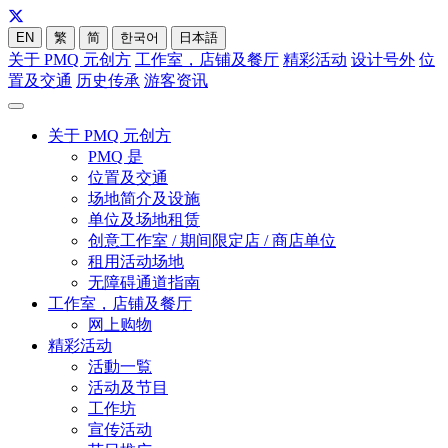
EN
繁
简
한국어
日本語
关于 PMQ 元创方
工作室，店铺及餐厅
精彩活动
设计号外
位
置及交通
历史传承
游客资讯
关于 PMQ 元创方
PMQ 是
位置及交通
场地简介及设施
单位及场地租赁
创意工作室 / 期间限定店 / 商店单位
租用活动场地
无障碍通道指南
工作室，店铺及餐厅
网上购物
精彩活动
活動一覧
活动及节目
工作坊
宣传活动