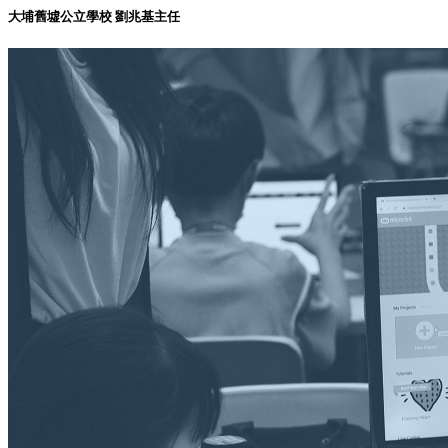
大埔舊墟公立學校 劉兆基主任