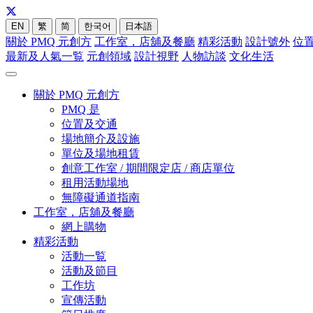
EN
繁
简
한국어
日本語
關於 PMQ 元創方
工作室，店舖及餐廳
精彩活動
設計號外
位
最新及人氣一覧
元創領域
設計視野
人物訪談
文化生活
關於 PMQ 元創方
PMQ 是
位置及交通
場地簡介及設施
單位及場地租賃
創意工作室 / 期間限定店 / 商店單位
租用活動場地
無障礙通道指南
工作室，店舖及餐廳
網上購物
精彩活動
活動一覧
活動及節目
工作坊
宣傳活動