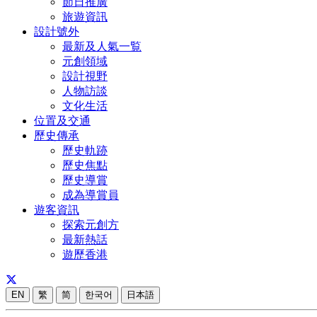
節日推廣
旅遊資訊
設計號外
最新及人氣一覧
元創領域
設計視野
人物訪談
文化生活
位置及交通
歷史傳承
歷史軌跡
歷史焦點
歷史導賞
成為導賞員
遊客資訊
探索元創方
最新熱話
遊歷香港
EN
繁
简
한국어
日本語