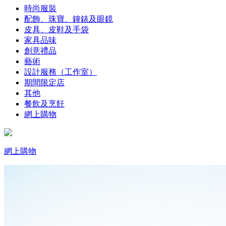
時尚服裝
配飾、珠寶、鐘錶及眼鏡
皮具、皮鞋及手袋
家具品味
創意禮品
藝術
設計服務（工作室）
期間限定店
其他
餐飲及烹飪
網上購物
網上購物