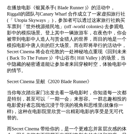
在播放电影《银翼杀手( Blade Runner )》的活动中，
Riggall的团队与Canary Wharf 合作成立了一家虚拟旅行社
(「 Utopia Skyways 」)，参加者可以透过这家旅行社购买
车票到「世外桃源殖民地」(off -world colonies) 去参观电
影中的模拟场景。登上其中一辆旅游车，在夜色中，你会
被带到电影中人造人与赏金猎人的世界，而目的地是一个
模拟电影中唐人街的巨大场景。而在即将举行的活动中，
Secret Cinema 将会在伦敦的一处神秘地点重现《回到未来
( Back To The Future )》中山谷市( Hill Valley ) 的场景，当
中隐藏的秘密通道能让参加者来回穿梭时空，体验电影中
的情节。
Secret Cinema 呈献《2020 Blade Runner》
当你每次踏出家门出发去看一场电影时，你知道每一次都
是特别，甚至可以「一期一会」来形容。一群志趣相投的
电影爱好者忘我地沉浸于导演的视角和思维里(就像你一
样)，这种在电影院里欣赏一出精彩电影的享受是无可代
替的。
而Secret Cinema 带给你的，是一个更难忘并富层次感的体