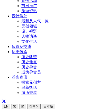
宣传活动
节日推广
旅游资讯
设计号外
最新及人气一览
元创领域
设计视野
人物访谈
文化生活
位置及交通
历史传承
历史轨迹
历史焦点
历史导赏
成为导赏员
游客资讯
探索元创方
最新热话
游历香港
EN
繁
简
한국어
日本語