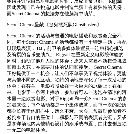
畅谈并讨论自己对电影的见解，反应非常良好。 Riggall
因此发现自己在挑选电影并制造气氛上有着独特的天份，
而Secret Cinema 的想法亦在他脑海中萌芽。
Secret Cinema呈献《捉鬼敢死队Ghostbusters》
Secret Cinema 的活动与普通的电影播放和欣赏会完全不
同。每个Secret Cinema 的活动都设有一个特定主题，再配
以现场表演， DJ，前卫的多媒体装置及一连串精心挑选
及编撰的音乐去助兴。 Riggall 在重新定义电影院体验的
同时，触动了他对人性的体会：原来人需要不断接受挑战
和擦出火花，亦需要群体的认同和接受。 Secret Cinema
正好提供了一个机会，让人们不单享受了视觉体验，更能
与其他不同的人互动。独特的场地更深化了每一次活动的
体会：在芬兰，电影被投放在一块巨大的冰砖上；在柏
林，电影于一条河上播放，参加者可以一边泡在清凉的河
水里一边欣赏电影。对于Riggall 和一众Secret Cinema 的参
加者来说，每个活动都是一个集体成就，而每一次的经历
都会长存于他们心中，历久不衰。大会非常鼓励参加者不
必拘束于各自的座位上，积极与不同的表演者交流，又或
是参详场地内其他精心设计的娱乐或布置，由此去创造独
一无二的电影体验。