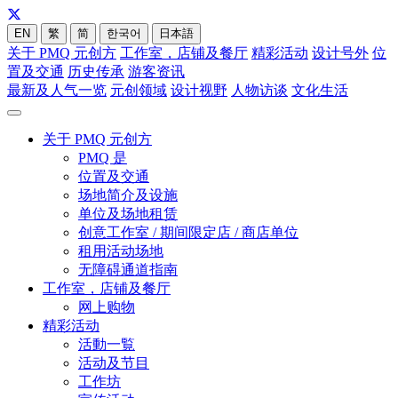
EN
繁
简
한국어
日本語
关于 PMQ 元创方
工作室，店铺及餐厅
精彩活动
设计号外
位
置及交通
历史传承
游客资讯
最新及人气一览
元创领域
设计视野
人物访谈
文化生活
关于 PMQ 元创方
PMQ 是
位置及交通
场地简介及设施
单位及场地租赁
创意工作室 / 期间限定店 / 商店单位
租用活动场地
无障碍通道指南
工作室，店铺及餐厅
网上购物
精彩活动
活動一覧
活动及节目
工作坊