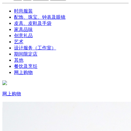
时尚服装
配饰、珠宝、钟表及眼镜
皮具、皮鞋及手袋
家具品味
创意礼品
艺术
设计服务（工作室）
期间限定店
其他
餐饮及烹饪
网上购物
网上购物