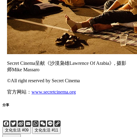
Secret Cinema呈献《沙漠枭雄Lawrence Of Arabia》, 摄影
师Mike Massaro
©All right reserved by Secret Cinema
官方网站：
www.secretcinema.org
分享
Facebook
Twitter
Sina
Email
WhatsApp
WeChat
Line
Copy
Weibo
Link
文化生活 #09
文化生活 #11