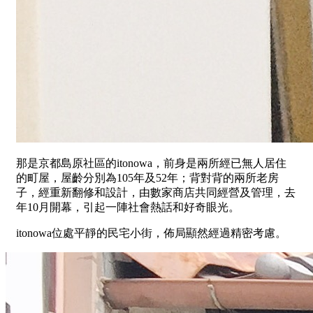
那是京都島原社區的itonowa，前身是兩所經已無人居住
的町屋，屋齡分別為105年及52年；背對背的兩所老房
子，經重新翻修和設計，由數家商店共同經營及管理，去
年10月開幕，引起一陣社會熱話和好奇眼光。
itonowa位處平靜的民宅小街，佈局顯然經過精密考慮。