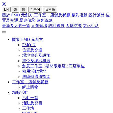
EN
繁
简
한국어
日本語
關於 PMQ 元創方
工作室，店舖及餐廳
精彩活動
設計號外
位
置及交通
歷史傳承
遊客資訊
最新及人氣一覧
元創領域
設計視野
人物訪談
文化生活
關於 PMQ 元創方
PMQ 是
位置及交通
場地簡介及設施
單位及場地租賃
創意工作室 / 期間限定店 / 商店單位
租用活動場地
無障礙通道指南
工作室，店舖及餐廳
網上購物
精彩活動
活動一覧
活動及節目
工作坊