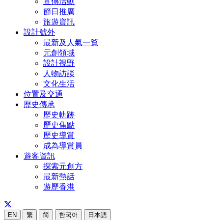
宣傳活動
節日推廣
旅遊資訊
設計號外
最新及人氣一覧
元創領域
設計視野
人物訪談
文化生活
位置及交通
歷史傳承
歷史軌跡
歷史焦點
歷史導賞
成為導賞員
遊客資訊
探索元創方
最新熱話
遊歷香港
EN
繁
简
한국어
日本語