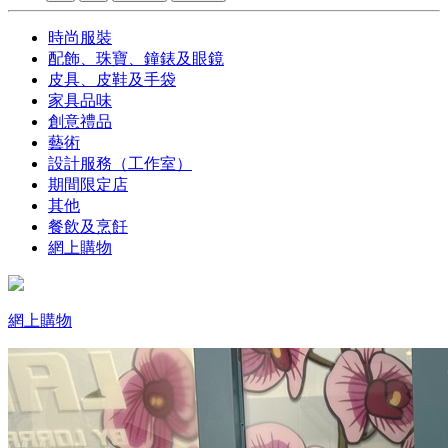
時尚服裝
配飾、珠寶、鐘錶及眼鏡
皮具、皮鞋及手袋
家具品味
創意禮品
藝術
設計服務（工作室）
期間限定店
其他
餐飲及烹飪
網上購物
網上購物