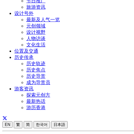
节日推广
旅游资讯
设计号外
最新及人气一览
元创领域
设计视野
人物访谈
文化生活
位置及交通
历史传承
历史轨迹
历史焦点
历史导赏
成为导赏员
游客资讯
探索元创方
最新热话
游历香港
EN
繁
简
한국어
日本語