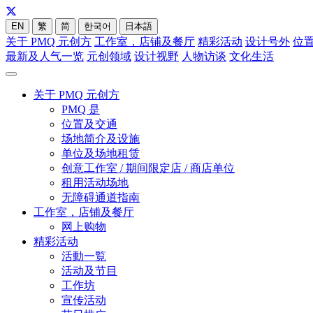
EN
繁
简
한국어
日本語
关于 PMQ 元创方
工作室，店铺及餐厅
精彩活动
设计号外
位
最新及人气一览
元创领域
设计视野
人物访谈
文化生活
关于 PMQ 元创方
PMQ 是
位置及交通
场地简介及设施
单位及场地租赁
创意工作室 / 期间限定店 / 商店单位
租用活动场地
无障碍通道指南
工作室，店铺及餐厅
网上购物
精彩活动
活動一覧
活动及节目
工作坊
宣传活动