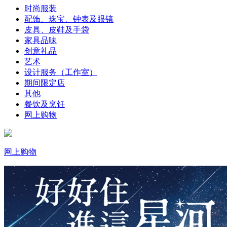
时尚服装
配饰、珠宝、钟表及眼镜
皮具、皮鞋及手袋
家具品味
创意礼品
艺术
设计服务（工作室）
期间限定店
其他
餐饮及烹饪
网上购物
网上购物