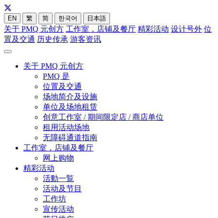
EN
繁
简
한국어
日本語
关于 PMQ 元创方
工作室，店铺及餐厅
精彩活动
设计号外
位
置及交通
历史传承
游客资讯
关于 PMQ 元创方
PMQ 是
位置及交通
场地简介及设施
单位及场地租赁
创意工作室 / 期间限定店 / 商店单位
租用活动场地
无障碍通道指南
工作室，店铺及餐厅
网上购物
精彩活动
活動一覧
活动及节目
工作坊
宣传活动