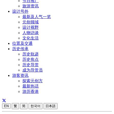
节日推广
旅游资讯
设计号外
最新及人气一览
元创领域
设计视野
人物访谈
文化生活
位置及交通
历史传承
历史轨迹
历史焦点
历史导赏
成为导赏员
游客资讯
探索元创方
最新热话
游历香港
EN
繁
简
한국어
日本語