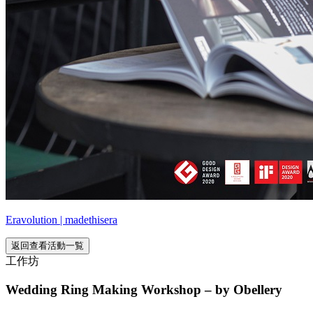
Eravolution | madethisera
返回查看活動一覧
工作坊
Wedding Ring Making Workshop – by Obellery