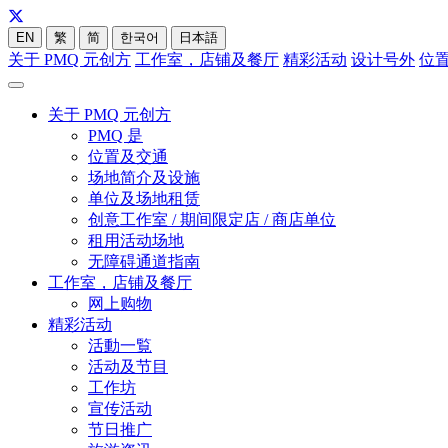
EN
繁
简
한국어
日本語
关于 PMQ 元创方
工作室，店铺及餐厅
精彩活动
设计号外
位
关于 PMQ 元创方
PMQ 是
位置及交通
场地简介及设施
单位及场地租赁
创意工作室 / 期间限定店 / 商店单位
租用活动场地
无障碍通道指南
工作室，店铺及餐厅
网上购物
精彩活动
活動一覧
活动及节目
工作坊
宣传活动
节日推广