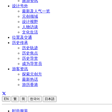
旅游资讯
设计号外
最新及人气一览
元创领域
设计视野
人物访谈
文化生活
位置及交通
历史传承
历史轨迹
历史焦点
历史导赏
成为导赏员
游客资讯
探索元创方
最新热话
游历香港
EN
繁
简
한국어
日本語
时尚服装