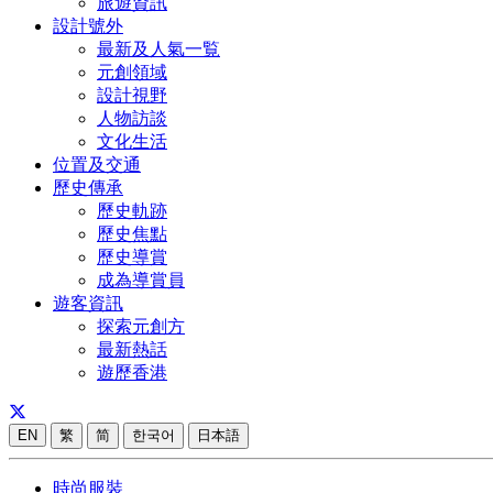
旅遊資訊
設計號外
最新及人氣一覧
元創領域
設計視野
人物訪談
文化生活
位置及交通
歷史傳承
歷史軌跡
歷史焦點
歷史導賞
成為導賞員
遊客資訊
探索元創方
最新熱話
遊歷香港
EN
繁
简
한국어
日本語
時尚服裝