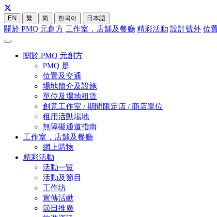
EN
繁
简
한국어
日本語
關於 PMQ 元創方
工作室，店舖及餐廳
精彩活動
設計號外
位
關於 PMQ 元創方
PMQ 是
位置及交通
場地簡介及設施
單位及場地租賃
創意工作室 / 期間限定店 / 商店單位
租用活動場地
無障礙通道指南
工作室，店舖及餐廳
網上購物
精彩活動
活動一覧
活動及節目
工作坊
宣傳活動
節日推廣