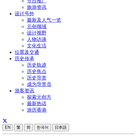
节日推广
旅游资讯
设计号外
最新及人气一览
元创领域
设计视野
人物访谈
文化生活
位置及交通
历史传承
历史轨迹
历史焦点
历史导赏
成为导赏员
游客资讯
探索元创方
最新热话
游历香港
EN
繁
简
한국어
日本語