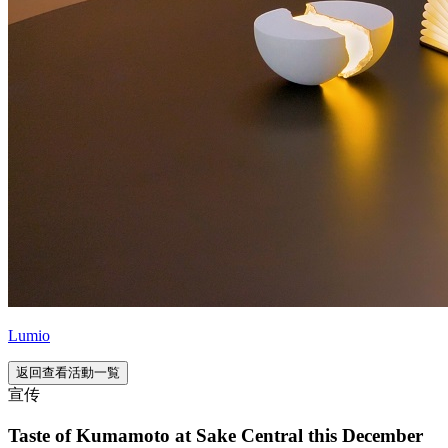
Lumio
返回查看活動一覧
宣传
Taste of Kumamoto at Sake Central this December