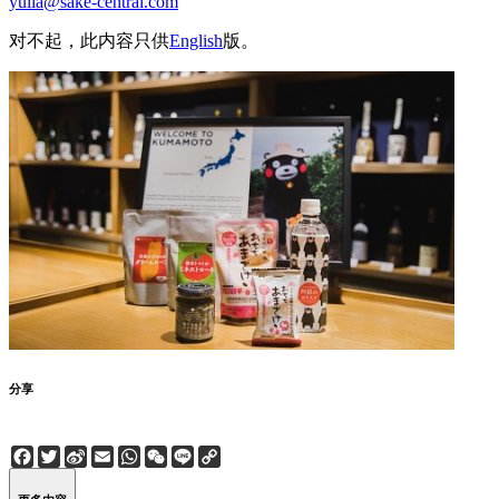
yulia@sake-central.com
对不起，此内容只供
English
版。
分享
Facebook
Twitter
Sina
Email
WhatsApp
WeChat
Line
Copy
Weibo
Link