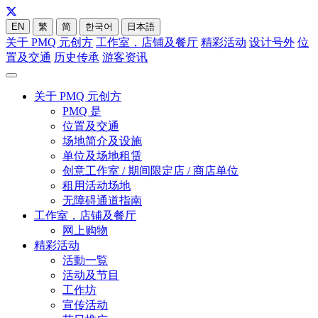
EN
繁
简
한국어
日本語
关于 PMQ 元创方
工作室，店铺及餐厅
精彩活动
设计号外
位
置及交通
历史传承
游客资讯
关于 PMQ 元创方
PMQ 是
位置及交通
场地简介及设施
单位及场地租赁
创意工作室 / 期间限定店 / 商店单位
租用活动场地
无障碍通道指南
工作室，店铺及餐厅
网上购物
精彩活动
活動一覧
活动及节目
工作坊
宣传活动