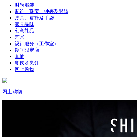
时尚服装
配饰、珠宝、钟表及眼镜
皮具、皮鞋及手袋
家具品味
创意礼品
艺术
设计服务（工作室）
期间限定店
其他
餐饮及烹饪
网上购物
网上购物