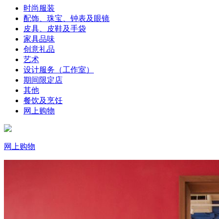
时尚服装
配饰、珠宝、钟表及眼镜
皮具、皮鞋及手袋
家具品味
创意礼品
艺术
设计服务（工作室）
期间限定店
其他
餐饮及烹饪
网上购物
网上购物