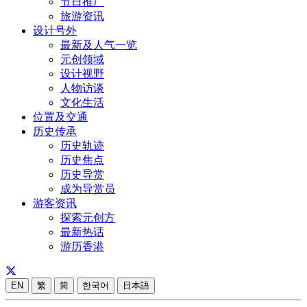
节日推广
旅游资讯
设计号外
最新及人气一览
元创领域
设计视野
人物访谈
文化生活
位置及交通
历史传承
历史轨迹
历史焦点
历史导赏
成为导赏员
游客资讯
探索元创方
最新热话
游历香港
EN
繁
简
한국어
日本語