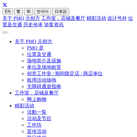
EN
繁
简
한국어
日本語
关于 PMQ 元创方
工作室，店铺及餐厅
精彩活动
设计号外
位
置及交通
历史传承
游客资讯
关于 PMQ 元创方
PMQ 是
位置及交通
场地简介及设施
单位及场地租赁
创意工作室 / 期间限定店 / 商店单位
租用活动场地
无障碍通道指南
工作室，店铺及餐厅
网上购物
精彩活动
活動一覧
活动及节目
工作坊
宣传活动