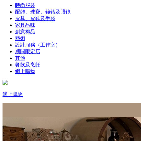
時尚服裝
配飾、珠寶、鐘錶及眼鏡
皮具、皮鞋及手袋
家具品味
創意禮品
藝術
設計服務（工作室）
期間限定店
其他
餐飲及烹飪
網上購物
網上購物