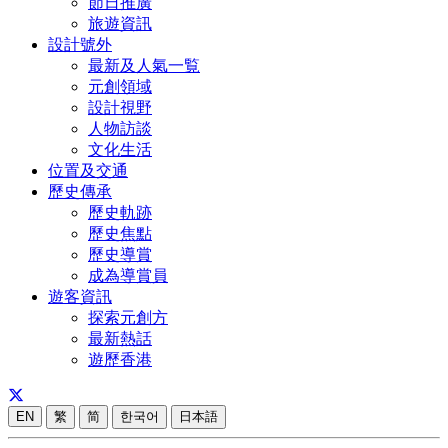
節日推廣
旅遊資訊
設計號外
最新及人氣一覧
元創領域
設計視野
人物訪談
文化生活
位置及交通
歷史傳承
歷史軌跡
歷史焦點
歷史導賞
成為導賞員
遊客資訊
探索元創方
最新熱話
遊歷香港
EN
繁
简
한국어
日本語