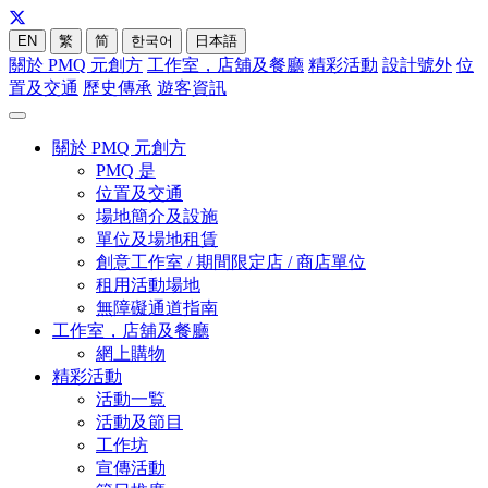
EN
繁
简
한국어
日本語
關於 PMQ 元創方
工作室，店舖及餐廳
精彩活動
設計號外
位
置及交通
歷史傳承
遊客資訊
關於 PMQ 元創方
PMQ 是
位置及交通
場地簡介及設施
單位及場地租賃
創意工作室 / 期間限定店 / 商店單位
租用活動場地
無障礙通道指南
工作室，店舖及餐廳
網上購物
精彩活動
活動一覧
活動及節目
工作坊
宣傳活動