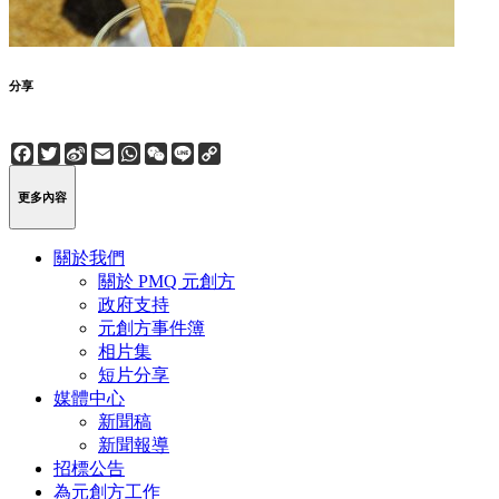
分享
Facebook
Twitter
Sina
Email
WhatsApp
WeChat
Line
Copy
Weibo
Link
更多內容
關於我們
關於 PMQ 元創方
政府支持
元創方事件簿
相片集
短片分享
媒體中心
新聞稿
新聞報導
招標公告
為元創方工作