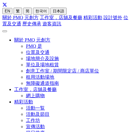
EN
繁
简
한국어
日本語
關於 PMQ 元創方
工作室，店舖及餐廳
精彩活動
設計號外
位
置及交通
歷史傳承
遊客資訊
關於 PMQ 元創方
PMQ 是
位置及交通
場地簡介及設施
單位及場地租賃
創意工作室 / 期間限定店 / 商店單位
租用活動場地
無障礙通道指南
工作室，店舖及餐廳
網上購物
精彩活動
活動一覧
活動及節目
工作坊
宣傳活動