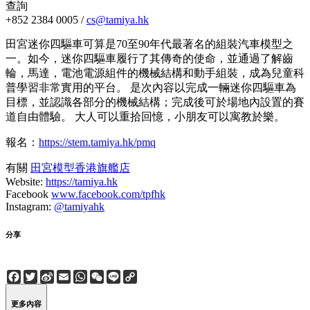
查詢
+852 2384 0005 /
cs@tamiya.hk
田宮迷你四驅車可算是70至90年代最著名的組裝汽車模型之
一。如今，迷你四驅車履行了其傳奇的使命，並通過了解齒
輪，馬達，電池電源組件的機械結構和動手組裝，成為兒童科
普學習非常實用的平台。 是次內容以完成一輛迷你四驅車為
目標，並認識各部分的機械結構；完成後可於場地內設置的賽
道自由體驗。 大人可以重拾回憶，小朋友可以寓教於樂。
報名：
https://stem.tamiya.hk/pmq
有關
田宮模型香港旗艦店
Website:
https://tamiya.hk
Facebook
www.facebook.com/tpfhk
Instagram:
@tamiyahk
分享
Facebook
Twitter
Sina
Email
WhatsApp
WeChat
Line
Copy
Weibo
Link
更多內容