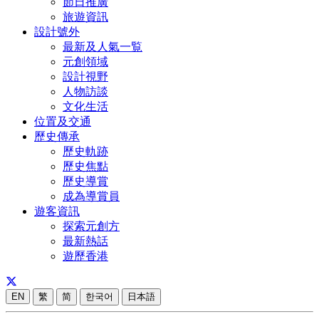
節日推廣
旅遊資訊
設計號外
最新及人氣一覧
元創領域
設計視野
人物訪談
文化生活
位置及交通
歷史傳承
歷史軌跡
歷史焦點
歷史導賞
成為導賞員
遊客資訊
探索元創方
最新熱話
遊歷香港
EN
繁
简
한국어
日本語