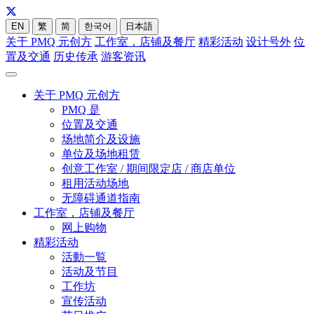
EN
繁
简
한국어
日本語
关于 PMQ 元创方
工作室，店铺及餐厅
精彩活动
设计号外
位
置及交通
历史传承
游客资讯
关于 PMQ 元创方
PMQ 是
位置及交通
场地简介及设施
单位及场地租赁
创意工作室 / 期间限定店 / 商店单位
租用活动场地
无障碍通道指南
工作室，店铺及餐厅
网上购物
精彩活动
活動一覧
活动及节目
工作坊
宣传活动