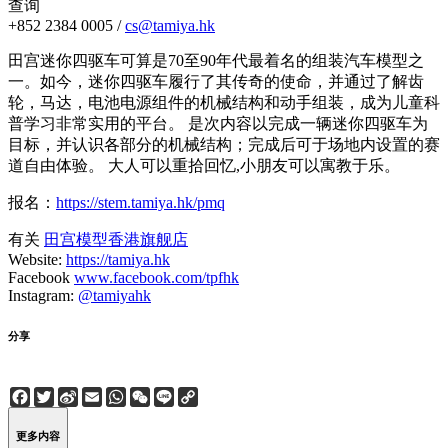
查询
+852 2384 0005 /
cs@tamiya.hk
田宫迷你四驱车可算是70至90年代最着名的组装汽车模型之
一。如今，迷你四驱车履行了其传奇的使命，并通过了解齿
轮，马达，电池电源组件的机械结构和动手组装，成为儿童科
普学习非常实用的平台。 是次内容以完成一辆迷你四驱车为
目标，并认识各部分的机械结构；完成后可于场地内设置的赛
道自由体验。 大人可以重拾回忆,小朋友可以寓教于乐。
报名：
https://stem.tamiya.hk/pmq
有关
田宫模型香港旗舰店
Website:
https://tamiya.hk
Facebook
www.facebook.com/tpfhk
Instagram:
@tamiyahk
分享
Facebook
Twitter
Sina
Email
WhatsApp
WeChat
Line
Copy
Weibo
Link
更多内容