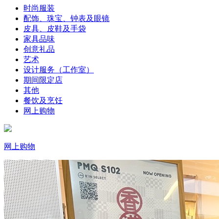
时尚服装
配饰、珠宝、钟表及眼镜
皮具、皮鞋及手袋
家具品味
创意礼品
艺术
设计服务（工作室）
期间限定店
其他
餐饮及烹饪
网上购物
网上购物