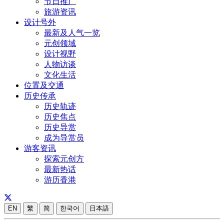
节日推广
旅游资讯
设计号外
最新及人气一览
元创领域
设计视野
人物访谈
文化生活
位置及交通
历史传承
历史轨迹
历史焦点
历史导赏
成为导赏员
游客资讯
探索元创方
最新热话
游历香港
EN
繁
简
한국어
日本語