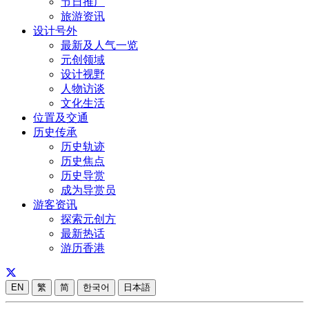
节日推广
旅游资讯
设计号外
最新及人气一览
元创领域
设计视野
人物访谈
文化生活
位置及交通
历史传承
历史轨迹
历史焦点
历史导赏
成为导赏员
游客资讯
探索元创方
最新热话
游历香港
EN
繁
简
한국어
日本語