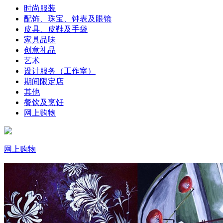
时尚服装
配饰、珠宝、钟表及眼镜
皮具、皮鞋及手袋
家具品味
创意礼品
艺术
设计服务（工作室）
期间限定店
其他
餐饮及烹饪
网上购物
网上购物