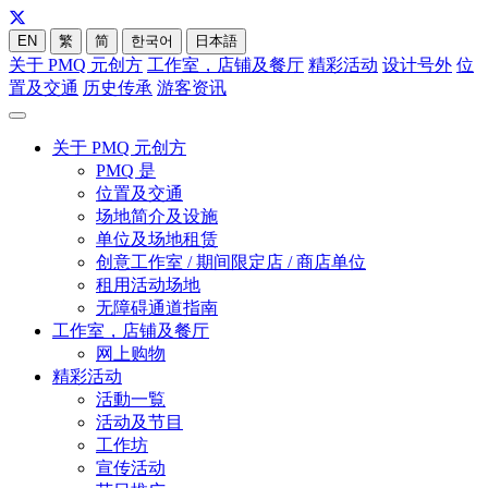
EN
繁
简
한국어
日本語
关于 PMQ 元创方
工作室，店铺及餐厅
精彩活动
设计号外
位
置及交通
历史传承
游客资讯
关于 PMQ 元创方
PMQ 是
位置及交通
场地简介及设施
单位及场地租赁
创意工作室 / 期间限定店 / 商店单位
租用活动场地
无障碍通道指南
工作室，店铺及餐厅
网上购物
精彩活动
活動一覧
活动及节目
工作坊
宣传活动