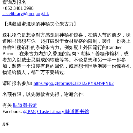
查询及报名
+852 3481 3998
tastelibrary@pmq.org.hk
【满载甜蜜滋味的神秘夹心朱古力】
送礼物总是想令对方感觉到神秘和惊喜，在情人节的前夕，味
道图书馆想与你一起打破对于食材配搭的限制，製作一份夹上
各样神秘馅料的杂锦朱古力。例如配上外国流行的Candied
Bacon，在朱古力内加入香脆的烟肉丶胡椒丶姜糖作馅料，或
者加入以威士忌製成的软糖等等。不论是想和另一半一起参
加，製造一个浪漫有趣的回忆，或是想悄悄地泡製一份惊喜礼
物送给情人，都千万不要错过!
请即报名参加!
https://goo.gl/forms/E3EzI22PY9J49PYk2
名额有限，以先缴款者先得，谢谢合作!
有关
味道图书馆
Facebook:
@PMQ Taste Library 味道图书馆
分享