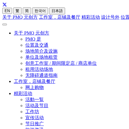
EN
繁
简
한국어
日本語
关于 PMQ 元创方
工作室，店铺及餐厅
精彩活动
设计号外
位
关于 PMQ 元创方
PMQ 是
位置及交通
场地简介及设施
单位及场地租赁
创意工作室 / 期间限定店 / 商店单位
租用活动场地
无障碍通道指南
工作室，店铺及餐厅
网上购物
精彩活动
活動一覧
活动及节目
工作坊
宣传活动
节日推广