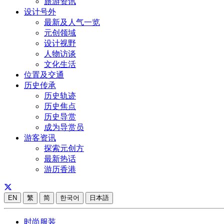
旅游资讯
设计号外
最新及人气一览
元创领域
设计视野
人物访谈
文化生活
位置及交通
历史传承
历史轨迹
历史焦点
历史导赏
成为导赏员
游客资讯
探索元创方
最新热话
游历香港
EN
繁
简
한국어
日本語
时尚服装