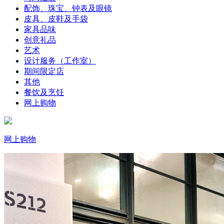
配饰、珠宝、钟表及眼镜
皮具、皮鞋及手袋
家具品味
创意礼品
艺术
设计服务（工作室）
期间限定店
其他
餐饮及烹饪
网上购物
网上购物