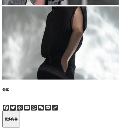
分享
Facebook
Twitter
Sina
Email
WhatsApp
WeChat
Line
Copy
Weibo
Link
更多內容