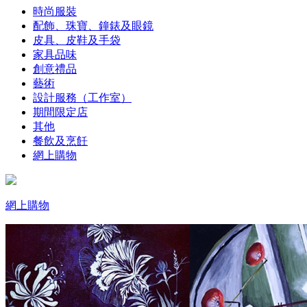
時尚服裝
配飾、珠寶、鐘錶及眼鏡
皮具、皮鞋及手袋
家具品味
創意禮品
藝術
設計服務（工作室）
期間限定店
其他
餐飲及烹飪
網上購物
網上購物