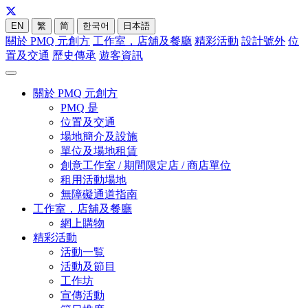
EN
繁
简
한국어
日本語
關於 PMQ 元創方
工作室，店舖及餐廳
精彩活動
設計號外
位
置及交通
歷史傳承
遊客資訊
關於 PMQ 元創方
PMQ 是
位置及交通
場地簡介及設施
單位及場地租賃
創意工作室 / 期間限定店 / 商店單位
租用活動場地
無障礙通道指南
工作室，店舖及餐廳
網上購物
精彩活動
活動一覧
活動及節目
工作坊
宣傳活動