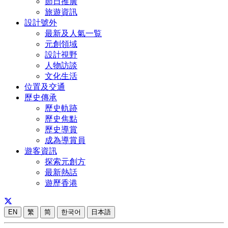
節日推廣
旅遊資訊
設計號外
最新及人氣一覧
元創領域
設計視野
人物訪談
文化生活
位置及交通
歷史傳承
歷史軌跡
歷史焦點
歷史導賞
成為導賞員
遊客資訊
探索元創方
最新熱話
遊歷香港
EN
繁
简
한국어
日本語