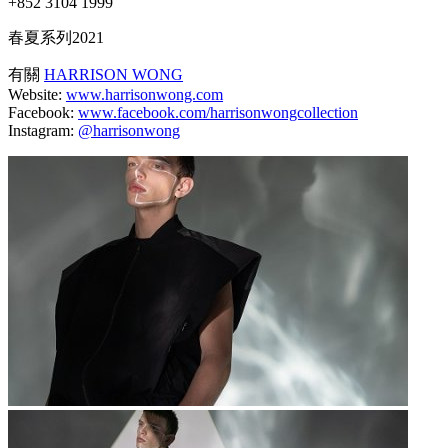
+852 3104 1999
春夏系列2021
有關
HARRISON WONG
Website:
www.harrisonwong.com
Facebook:
www.facebook.com/harrisonwongcollection
Instagram:
@harrisonwong