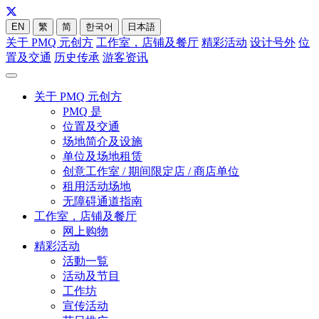
EN
繁
简
한국어
日本語
关于 PMQ 元创方
工作室，店铺及餐厅
精彩活动
设计号外
位
置及交通
历史传承
游客资讯
关于 PMQ 元创方
PMQ 是
位置及交通
场地简介及设施
单位及场地租赁
创意工作室 / 期间限定店 / 商店单位
租用活动场地
无障碍通道指南
工作室，店铺及餐厅
网上购物
精彩活动
活動一覧
活动及节目
工作坊
宣传活动