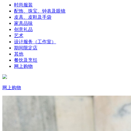
时尚服装
配饰、珠宝、钟表及眼镜
皮具、皮鞋及手袋
家具品味
创意礼品
艺术
设计服务（工作室）
期间限定店
其他
餐饮及烹饪
网上购物
网上购物