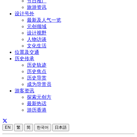
节日推广
旅游资讯
设计号外
最新及人气一览
元创领域
设计视野
人物访谈
文化生活
位置及交通
历史传承
历史轨迹
历史焦点
历史导赏
成为导赏员
游客资讯
探索元创方
最新热话
游历香港
EN
繁
简
한국어
日本語