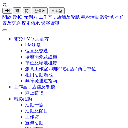
EN
繁
简
한국어
日本語
關於 PMQ 元創方
工作室，店舖及餐廳
精彩活動
設計號外
位
置及交通
歷史傳承
遊客資訊
關於 PMQ 元創方
PMQ 是
位置及交通
場地簡介及設施
單位及場地租賃
創意工作室 / 期間限定店 / 商店單位
租用活動場地
無障礙通道指南
工作室，店舖及餐廳
網上購物
精彩活動
活動一覧
活動及節目
工作坊
宣傳活動