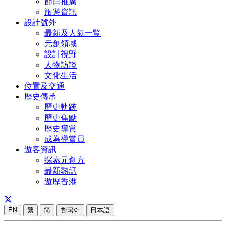
節日推廣
旅遊資訊
設計號外
最新及人氣一覧
元創領域
設計視野
人物訪談
文化生活
位置及交通
歷史傳承
歷史軌跡
歷史焦點
歷史導賞
成為導賞員
遊客資訊
探索元創方
最新熱話
遊歷香港
EN
繁
简
한국어
日本語