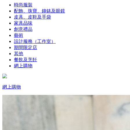
時尚服裝
配飾、珠寶、鐘錶及眼鏡
皮具、皮鞋及手袋
家具品味
創意禮品
藝術
設計服務（工作室）
期間限定店
其他
餐飲及烹飪
網上購物
網上購物