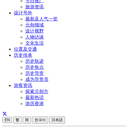
节日推广
旅游资讯
设计号外
最新及人气一览
元创领域
设计视野
人物访谈
文化生活
位置及交通
历史传承
历史轨迹
历史焦点
历史导赏
成为导赏员
游客资讯
探索元创方
最新热话
游历香港
EN
繁
简
한국어
日本語