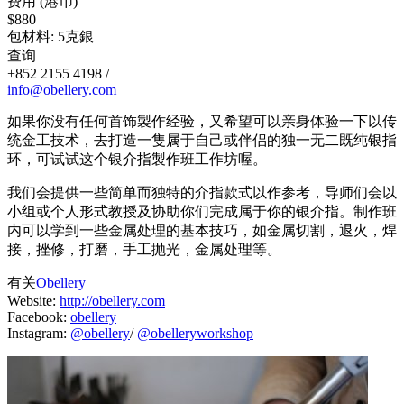
费用 (港币)
$880
包材料: 5克銀
查询
+852 2155 4198 /
info@obellery.com
如果你没有任何首饰製作经验，又希望可以亲身体验一下以传
统金工技术，去打造一隻属于自己或伴侣的独一无二既纯银指
环，可试试这个银介指製作班工作坊喔。
我们会提供一些简单而独特的介指款式以作参考，导师们会以
小组或个人形式教授及协助你们完成属于你的银介指。制作班
内可以学到一些金属处理的基本技巧，如金属切割，退火，焊
接，挫修，打磨，手工抛光，金属处理等。
有关
Obellery
Website:
http://obellery.com
Facebook:
obellery
Instagram:
@obellery
/
@obelleryworkshop