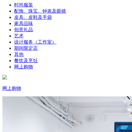
时尚服装
配饰、珠宝、钟表及眼镜
皮具、皮鞋及手袋
家具品味
创意礼品
艺术
设计服务（工作室）
期间限定店
其他
餐饮及烹饪
网上购物
网上购物