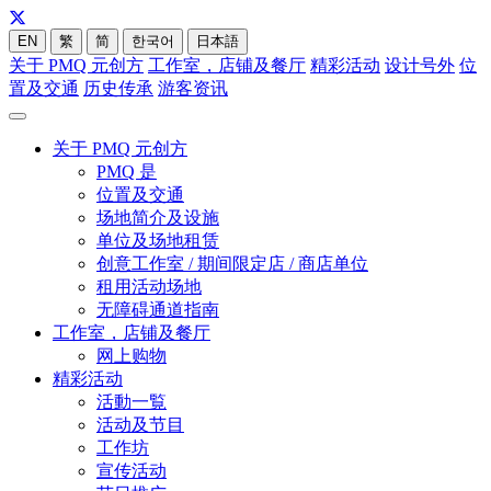
EN
繁
简
한국어
日本語
关于 PMQ 元创方
工作室，店铺及餐厅
精彩活动
设计号外
位
置及交通
历史传承
游客资讯
关于 PMQ 元创方
PMQ 是
位置及交通
场地简介及设施
单位及场地租赁
创意工作室 / 期间限定店 / 商店单位
租用活动场地
无障碍通道指南
工作室，店铺及餐厅
网上购物
精彩活动
活動一覧
活动及节目
工作坊
宣传活动