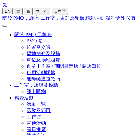
EN
繁
简
한국어
日本語
關於 PMQ 元創方
工作室，店舖及餐廳
精彩活動
設計號外
位
關於 PMQ 元創方
PMQ 是
位置及交通
場地簡介及設施
單位及場地租賃
創意工作室 / 期間限定店 / 商店單位
租用活動場地
無障礙通道指南
工作室，店舖及餐廳
網上購物
精彩活動
活動一覧
活動及節目
工作坊
宣傳活動
節日推廣