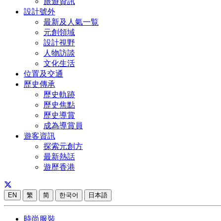
旅遊資訊
設計號外
最新及人氣一覧
元創領域
設計視野
人物訪談
文化生活
位置及交通
歷史傳承
歷史軌跡
歷史焦點
歷史導賞
成為導賞員
遊客資訊
探索元創方
最新熱話
遊歷香港
EN
繁
简
한국어
日本語
時尚服裝