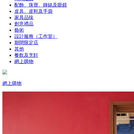
配飾、珠寶、鐘錶及眼鏡
皮具、皮鞋及手袋
家具品味
創意禮品
藝術
設計服務（工作室）
期間限定店
其他
餐飲及烹飪
網上購物
網上購物