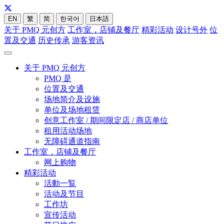
EN
繁
简
한국어
日本語
关于 PMQ 元创方
工作室，店铺及餐厅
精彩活动
设计号外
位
置及交通
历史传承
游客资讯
关于 PMQ 元创方
PMQ 是
位置及交通
场地简介及设施
单位及场地租赁
创意工作室 / 期间限定店 / 商店单位
租用活动场地
无障碍通道指南
工作室，店铺及餐厅
网上购物
精彩活动
活動一覧
活动及节目
工作坊
宣传活动