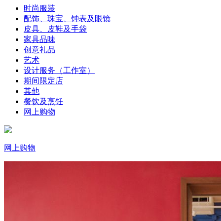
时尚服装
配饰、珠宝、钟表及眼镜
皮具、皮鞋及手袋
家具品味
创意礼品
艺术
设计服务（工作室）
期间限定店
其他
餐饮及烹饪
网上购物
网上购物