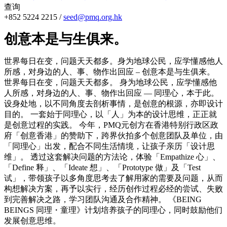
查询
+852 5224 2215 /
seed@pmq.org.hk
创意本是与生俱来。
世界每日在变，问题天天都多。身为地球公民，应学懂感他人
所感，对身边的人、事、物作出回应 – 创意本是与生俱来。
世界每日在变，问题天天都多。 身为地球公民，应学懂感他
人所感，对身边的人、事、物作出回应 — 同理心，本于此。
设身处地，以不同角度去剖析事情，是创意的根源，亦即设计
目的。 一套始于同理心，以「人」为本的设计思维，正正就
是创意过程的实践。 今年，PMQ元创方在香港特别行政区政
府「创意香港」的赞助下，跨界伙拍多个创意团队及单位，由
「同理心」出发，配合不同生活情境，让孩子亲历「设计思
维」。 透过这套解决问题的方法论，体验「Empathize 心」、
「Define 释」、「Ideate 想」、「Prototype 做」及「Test
试」，带领孩子以多角度思考去了解用家的需要及问题，从而
构想解决方案，再予以实行，经历创作过程必经的尝试、失败
到完善解决之路，学习团队沟通及合作精神。 《BEING
BEINGS 同理・童理》计划培养孩子的同理心，同时鼓励他们
发展创意思维。