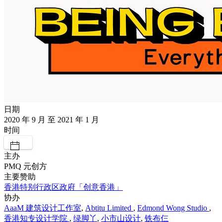
日期
2020 年 9 月 至 2021 年 1 月
时间
主办
PMQ 元创方
主要赞助
香港特别行政区政府「创意香港」
协办
AaaM 建筑设计工作室
,
Abtitu Limited
,
Edmond Wong Studio
,
香港知专设计学院
,
绿脚丫
,
小市山设计
,
铁布仨