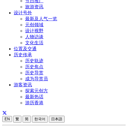
节日推广
旅游资讯
设计号外
最新及人气一览
元创领域
设计视野
人物访谈
文化生活
位置及交通
历史传承
历史轨迹
历史焦点
历史导赏
成为导赏员
游客资讯
探索元创方
最新热话
游历香港
EN
繁
简
한국어
日本語