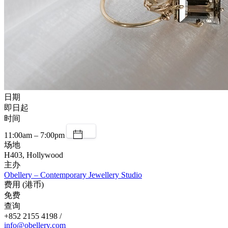
日期
即日起
时间
11:00am – 7:00pm
场地
H403, Hollywood
主办
Obellery – Contemporary Jewellery Studio
费用 (港币)
免费
查询
+852 2155 4198 /
info@obellery.com