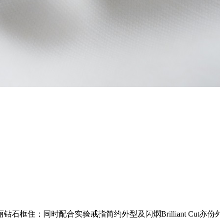
住；同时配合实验戒指简约外型及闪熌Brilliant Cut亦份