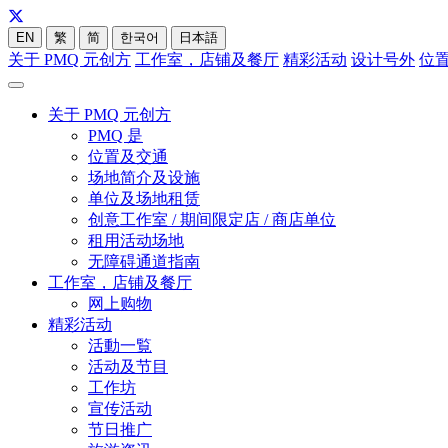
EN
繁
简
한국어
日本語
关于 PMQ 元创方
工作室，店铺及餐厅
精彩活动
设计号外
位
关于 PMQ 元创方
PMQ 是
位置及交通
场地简介及设施
单位及场地租赁
创意工作室 / 期间限定店 / 商店单位
租用活动场地
无障碍通道指南
工作室，店铺及餐厅
网上购物
精彩活动
活動一覧
活动及节目
工作坊
宣传活动
节日推广