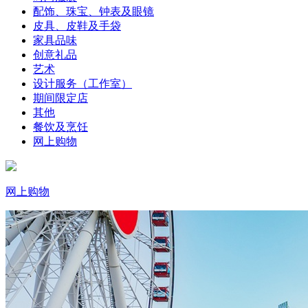
配饰、珠宝、钟表及眼镜
皮具、皮鞋及手袋
家具品味
创意礼品
艺术
设计服务（工作室）
期间限定店
其他
餐饮及烹饪
网上购物
网上购物