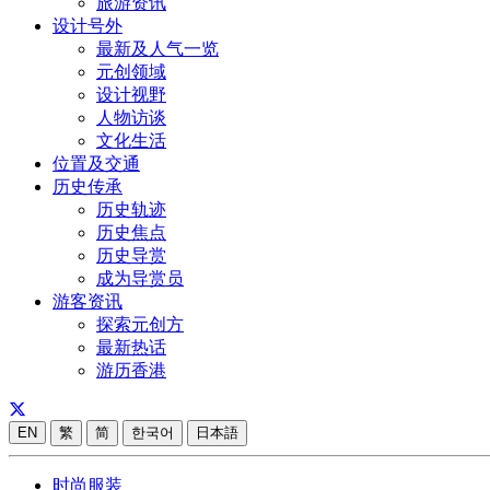
旅游资讯
设计号外
最新及人气一览
元创领域
设计视野
人物访谈
文化生活
位置及交通
历史传承
历史轨迹
历史焦点
历史导赏
成为导赏员
游客资讯
探索元创方
最新热话
游历香港
EN
繁
简
한국어
日本語
时尚服装