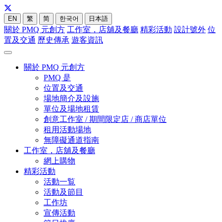
EN
繁
简
한국어
日本語
關於 PMQ 元創方
工作室，店舖及餐廳
精彩活動
設計號外
位
置及交通
歷史傳承
遊客資訊
關於 PMQ 元創方
PMQ 是
位置及交通
場地簡介及設施
單位及場地租賃
創意工作室 / 期間限定店 / 商店單位
租用活動場地
無障礙通道指南
工作室，店舖及餐廳
網上購物
精彩活動
活動一覧
活動及節目
工作坊
宣傳活動