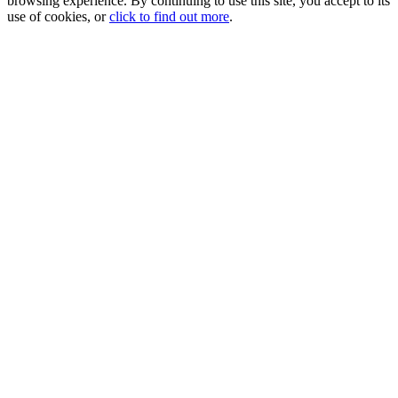
browsing experience. By continuing to use this site, you accept to its
use of cookies, or
click to find out more
.