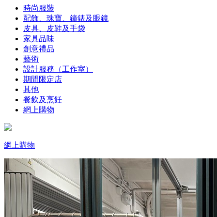
時尚服裝
配飾、珠寶、鐘錶及眼鏡
皮具、皮鞋及手袋
家具品味
創意禮品
藝術
設計服務（工作室）
期間限定店
其他
餐飲及烹飪
網上購物
網上購物