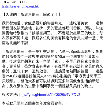
+852 3481 3998
tastelibrary@pmq.org.hk
【久違的「飯聚星期三」回來了！】
我們都知道，食飯是最好的聯誼時光。一邊吃著美食，一邊和
新舊朋友談天說地，彷彿一天的憂慮都煙消雲散。所以，味道
圖書館特別推出「飯聚星期三」，不定期於星期三的晚上，每
次設有不同主題，歡迎各位對美食有興趣的會員共聚一堂，天
南地北無所不談。
「飯聚星期三」是一埸社交活動，也是一場potluck派對，會員
們只需要帶同一款與主題相關的食物及一位朋友即可參加活
動。今次我們想聚起來一齊講「素」，不單只歡迎素食主義
者，更希望一些對食素有興趣丶有疑問和有想法的會員們齊來
參與，互想了解，互想啟發。一邊感受著熱鬧的氛圍，一邊品
嚐PMQ味道圖書館策展人Andy精心泡製的「零浪費甘荀手工
貝殼麵」，相信大家都可以結識到更多熱衷飲食生活的新朋
友，及在繁忙的生活中偷閒享受一個輕鬆又美好的晚上。
報名方法:
https://goo.gl/forms/sNbG9f29teTyiFXv2
本活動只限味道圖書館年度會員參與。