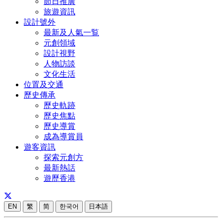
節日推廣
旅遊資訊
設計號外
最新及人氣一覧
元創領域
設計視野
人物訪談
文化生活
位置及交通
歷史傳承
歷史軌跡
歷史焦點
歷史導賞
成為導賞員
遊客資訊
探索元創方
最新熱話
遊歷香港
EN
繁
简
한국어
日本語