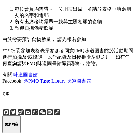
每位會員均需帶同一位朋友出席，並請於表格中填寫朋
友的名字和電郵
所有出席者均需帶一款與主題相關的食物
歡迎自攜酒精飲品
由於需要預計食物數量， 請先報名參加!
*** 填妥參加表格表示參加者同意PMQ味道圖書館於活動期間
進行拍攝及/或攝錄，以作紀錄及日後推廣活動之用。如有任
何查詢請與PMQ味道圖書館職員聯絡，謝謝。
有關
味道圖書館
Facebook:
@PMQ Taste Library 味道圖書館
分享
Facebook
Twitter
Sina
Email
WhatsApp
WeChat
Line
Copy
Weibo
Link
更多內容