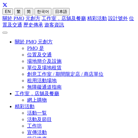
EN
繁
简
한국어
日本語
關於 PMQ 元創方
工作室，店舖及餐廳
精彩活動
設計號外
位
置及交通
歷史傳承
遊客資訊
關於 PMQ 元創方
PMQ 是
位置及交通
場地簡介及設施
單位及場地租賃
創意工作室 / 期間限定店 / 商店單位
租用活動場地
無障礙通道指南
工作室，店舖及餐廳
網上購物
精彩活動
活動一覧
活動及節目
工作坊
宣傳活動