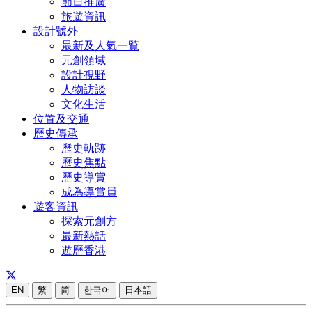
節日推廣
旅遊資訊
設計號外
最新及人氣一覧
元創領域
設計視野
人物訪談
文化生活
位置及交通
歷史傳承
歷史軌跡
歷史焦點
歷史導賞
成為導賞員
遊客資訊
探索元創方
最新熱話
遊歷香港
EN
繁
简
한국어
日本語