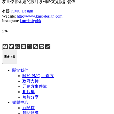
恭喜傑青余嫿的設計系列於玄覓設計發佈
有關
KMC Design
Website:
http://www.kmc-design.com
Instagram:
kmcdesignhk
分享
Facebook
Twitter
Sina
Email
WhatsApp
WeChat
Line
Copy
Weibo
Link
更多內容
關於我們
關於 PMQ 元創方
政府支持
元創方事件簿
相片集
短片分享
媒體中心
新聞稿
新聞報導