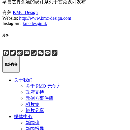
恭喜杰青余婳的设计系列于玄觅设计发布
有关
KMC Design
Website:
http://www.kmc-design.com
Instagram:
kmcdesignhk
分享
Facebook
Twitter
Sina
Email
WhatsApp
WeChat
Line
Copy
Weibo
Link
更多内容
关于我们
关于 PMQ 元创方
政府支持
元创方事件簿
相片集
短片分享
媒体中心
新闻稿
新闻报导