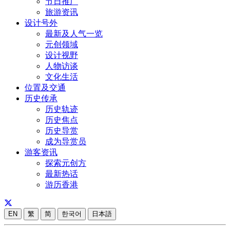
节日推广
旅游资讯
设计号外
最新及人气一览
元创领域
设计视野
人物访谈
文化生活
位置及交通
历史传承
历史轨迹
历史焦点
历史导赏
成为导赏员
游客资讯
探索元创方
最新热话
游历香港
EN
繁
简
한국어
日本語