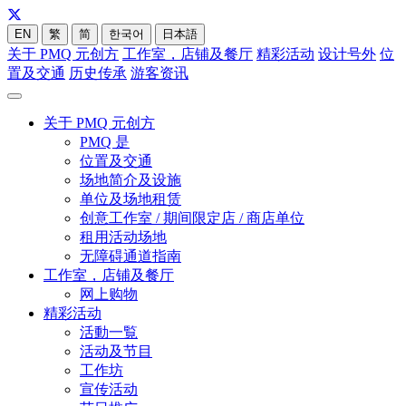
EN
繁
简
한국어
日本語
关于 PMQ 元创方
工作室，店铺及餐厅
精彩活动
设计号外
位
置及交通
历史传承
游客资讯
关于 PMQ 元创方
PMQ 是
位置及交通
场地简介及设施
单位及场地租赁
创意工作室 / 期间限定店 / 商店单位
租用活动场地
无障碍通道指南
工作室，店铺及餐厅
网上购物
精彩活动
活動一覧
活动及节目
工作坊
宣传活动