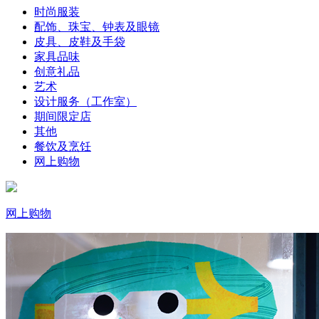
时尚服装
配饰、珠宝、钟表及眼镜
皮具、皮鞋及手袋
家具品味
创意礼品
艺术
设计服务（工作室）
期间限定店
其他
餐饮及烹饪
网上购物
网上购物