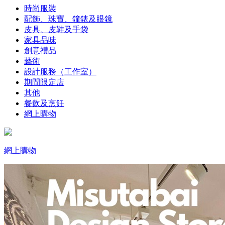
時尚服裝
配飾、珠寶、鐘錶及眼鏡
皮具、皮鞋及手袋
家具品味
創意禮品
藝術
設計服務（工作室）
期間限定店
其他
餐飲及烹飪
網上購物
網上購物