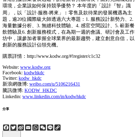
環境，企業該如何保持競爭優勢？ 本年度的「設計『智』識
周」，以「設計‧服務‧將來」︰零售及款待業的發展機遇為主
題，逾20位國際級大師透過六大專題：1. 服務設計新勢力、2.
海量數據分析、3. 無縫科技體驗、4. 感官空間設計、5. 嶄新餐
飲體驗及6. 創新服務模式，在為期一週的會議、研討會及工作
坊中，讓參加者掌握全球業界的最新趨勢，建立創意自信，以
創新的服務設計佔領先機。
購票詳情：http://www.kodw.org/#!register/c1c32
Website:
www.kodw.org
Facebook:
kodwhkdc
Twitter:
kodw_hkdc
新浪網微博:
weibo.com/u/5106216431
騰訊微博:
KODW_HKDC
Linkedin:
www.linkedin.com/in/kodwhkdc
分享
Facebook
Twitter
Sina
Email
WhatsApp
WeChat
Line
Copy
Weibo
Link