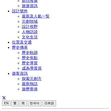
節日推廣
旅遊資訊
設計號外
最新及人氣一覧
元創領域
設計視野
人物訪談
文化生活
位置及交通
歷史傳承
歷史軌跡
歷史焦點
歷史導賞
成為導賞員
遊客資訊
探索元創方
最新熱話
遊歷香港
EN
繁
简
한국어
日本語