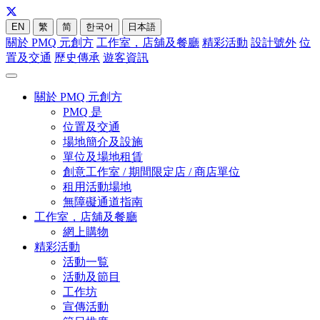
EN
繁
简
한국어
日本語
關於 PMQ 元創方
工作室，店舖及餐廳
精彩活動
設計號外
位
置及交通
歷史傳承
遊客資訊
關於 PMQ 元創方
PMQ 是
位置及交通
場地簡介及設施
單位及場地租賃
創意工作室 / 期間限定店 / 商店單位
租用活動場地
無障礙通道指南
工作室，店舖及餐廳
網上購物
精彩活動
活動一覧
活動及節目
工作坊
宣傳活動