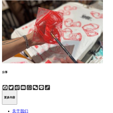
分享
Facebook
Twitter
Sina
Email
WhatsApp
WeChat
Line
Copy
Weibo
Link
更多内容
关于我们