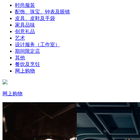
时尚服装
配饰、珠宝、钟表及眼镜
皮具、皮鞋及手袋
家具品味
创意礼品
艺术
设计服务（工作室）
期间限定店
其他
餐饮及烹饪
网上购物
网上购物