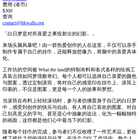
费用 (港币)
$300
查询
contact@hkwalls.org
「白日梦是对所喜爱之事投射出的幻影。」
来场头脑风暴吧！由一群热爱创作的人在这里，不仅可以亲手
制作专属于自己的挂巾，还能释放想像力，将脑中的喜爱具体
化。
工作坊的空间被 What the land的特制布料和各式各样的绘画工
具装点得如同梦境般奇幻。每个人都可以选择自己喜爱的颜色
与图案，透过定制滚筒，将对自己的感觉印在挂巾上。滚筒上
印着的，不仅是图案，更是每一个人的故事和梦想。
当滚筒在布料上轻轻滚动时，参与者彷彿置身于自己的白日梦
中，感受到创作的快乐与自由。有人将自己喜欢的图案、对自
己别具意义的字句、甚至是心中抽象的谂法，化为一幅幅独特
的画面，这些都是他们心中最当下的幻影。
随着每个挂巾的完成，参与者们不仅收穫了一件艺术品，更收
穫了彼此之间的连结与分享。在这个 DIY 工作坊中，每个人