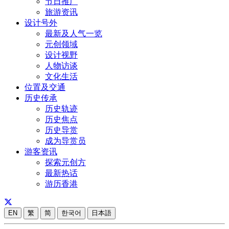
节日推广
旅游资讯
设计号外
最新及人气一览
元创领域
设计视野
人物访谈
文化生活
位置及交通
历史传承
历史轨迹
历史焦点
历史导赏
成为导赏员
游客资讯
探索元创方
最新热话
游历香港
EN
繁
简
한국어
日本語