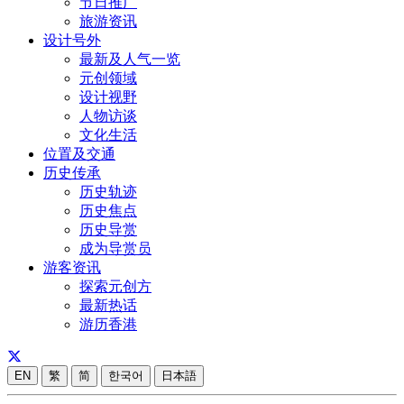
节日推广
旅游资讯
设计号外
最新及人气一览
元创领域
设计视野
人物访谈
文化生活
位置及交通
历史传承
历史轨迹
历史焦点
历史导赏
成为导赏员
游客资讯
探索元创方
最新热话
游历香港
EN
繁
简
한국어
日本語