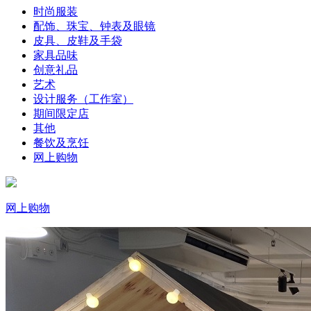
时尚服装
配饰、珠宝、钟表及眼镜
皮具、皮鞋及手袋
家具品味
创意礼品
艺术
设计服务（工作室）
期间限定店
其他
餐饮及烹饪
网上购物
网上购物