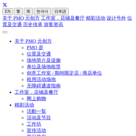
EN
繁
简
한국어
日本語
关于 PMQ 元创方
工作室，店铺及餐厅
精彩活动
设计号外
位
置及交通
历史传承
游客资讯
关于 PMQ 元创方
PMQ 是
位置及交通
场地简介及设施
单位及场地租赁
创意工作室 / 期间限定店 / 商店单位
租用活动场地
无障碍通道指南
工作室，店铺及餐厅
网上购物
精彩活动
活動一覧
活动及节目
工作坊
宣传活动