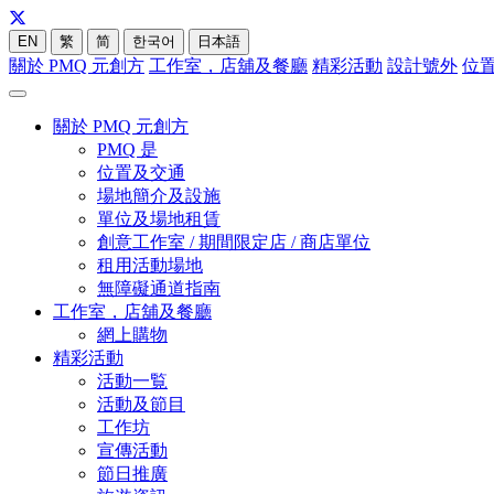
EN
繁
简
한국어
日本語
關於 PMQ 元創方
工作室，店舖及餐廳
精彩活動
設計號外
位
關於 PMQ 元創方
PMQ 是
位置及交通
場地簡介及設施
單位及場地租賃
創意工作室 / 期間限定店 / 商店單位
租用活動場地
無障礙通道指南
工作室，店舖及餐廳
網上購物
精彩活動
活動一覧
活動及節目
工作坊
宣傳活動
節日推廣