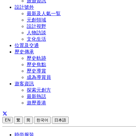
旅遊資訊
設計號外
最新及人氣一覧
元創領域
設計視野
人物訪談
文化生活
位置及交通
歷史傳承
歷史軌跡
歷史焦點
歷史導賞
成為導賞員
遊客資訊
探索元創方
最新熱話
遊歷香港
EN
繁
简
한국어
日本語
時尚服裝