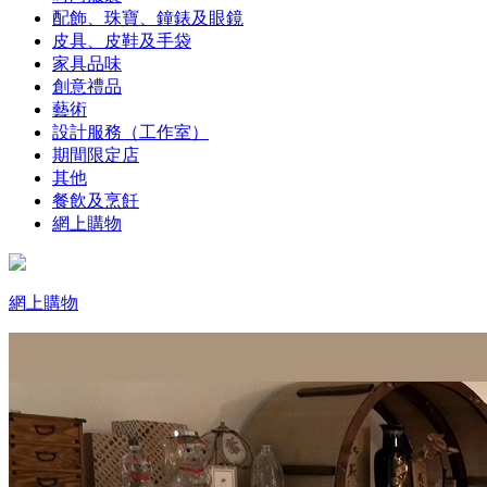
配飾、珠寶、鐘錶及眼鏡
皮具、皮鞋及手袋
家具品味
創意禮品
藝術
設計服務（工作室）
期間限定店
其他
餐飲及烹飪
網上購物
網上購物