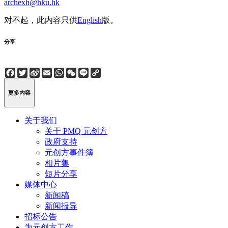
archexh@hku.hk
对不起，此内容只供
English
版。
分享
Facebook
Twitter
Sina
Email
WhatsApp
WeChat
Line
Copy
Weibo
Link
更多内容
关于我们
关于 PMQ 元创方
政府支持
元创方事件簿
相片集
短片分享
媒体中心
新闻稿
新闻报导
招标公告
为元创方工作