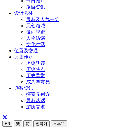
节日推广
旅游资讯
设计号外
最新及人气一览
元创领域
设计视野
人物访谈
文化生活
位置及交通
历史传承
历史轨迹
历史焦点
历史导赏
成为导赏员
游客资讯
探索元创方
最新热话
游历香港
EN
繁
简
한국어
日本語