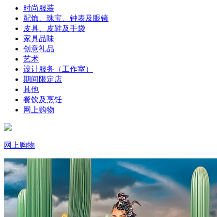
时尚服装
配饰、珠宝、钟表及眼镜
皮具、皮鞋及手袋
家具品味
创意礼品
艺术
设计服务（工作室）
期间限定店
其他
餐饮及烹饪
网上购物
网上购物