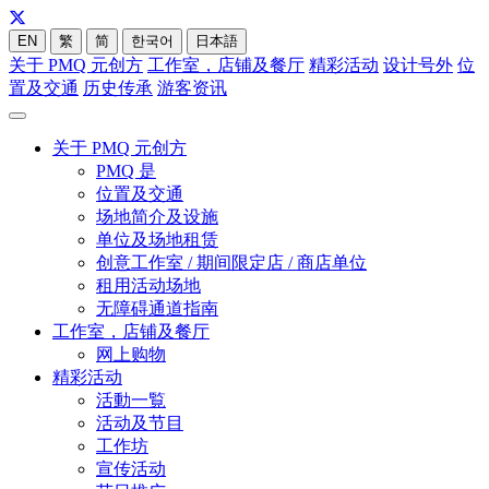
EN
繁
简
한국어
日本語
关于 PMQ 元创方
工作室，店铺及餐厅
精彩活动
设计号外
位
置及交通
历史传承
游客资讯
关于 PMQ 元创方
PMQ 是
位置及交通
场地简介及设施
单位及场地租赁
创意工作室 / 期间限定店 / 商店单位
租用活动场地
无障碍通道指南
工作室，店铺及餐厅
网上购物
精彩活动
活動一覧
活动及节目
工作坊
宣传活动