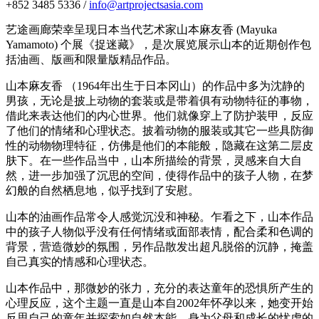
+852 3485 5336 /
info@artprojectsasia.com
艺途画廊荣幸呈现日本当代艺术家山本麻友香 (Mayuka
Yamamoto) 个展《捉迷藏》，是次展览展示山本的近期创作包
括油画、版画和限量版精品作品。
山本麻友香 （1964年出生于日本冈山）的作品中多为沈静的
男孩，无论是披上动物的套装或是带着俱有动物特征的事物，
借此来表达他们的内心世界。他们就像穿上了防护装甲，反应
了他们的情绪和心理状态。披着动物的服装或其它一些具防御
性的动物物理特征，仿佛是他们的本能般，隐藏在这第二层皮
肤下。在一些作品当中，山本所描绘的背景，灵感来自大自
然，进一步加强了沉思的空间，使得作品中的孩子人物，在梦
幻般的自然栖息地，似乎找到了安慰。
山本的油画作品常令人感觉沉没和神秘。乍看之下，山本作品
中的孩子人物似乎没有任何情绪或面部表情，配合柔和色调的
背景，营造微妙的氛围，另作品散发出超凡脱俗的沉静，掩盖
自己真实的情感和心理状态。
山本作品中，那微妙的张力，充分的表达童年的恐惧所产生的
心理反应，这个主题一直是山本自2002年怀孕以来，她变开始
反思自己的童年并探索如自然本能、身为父母和成长的忧虑的