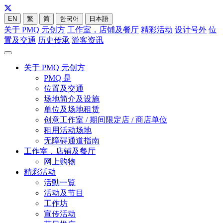
EN
繁
简
한국어
日本語
关于 PMQ 元创方
工作室，店铺及餐厅
精彩活动
设计号外
位
置及交通
历史传承
游客资讯
关于 PMQ 元创方
PMQ 是
位置及交通
场地简介及设施
单位及场地租赁
创意工作室 / 期间限定店 / 商店单位
租用活动场地
无障碍通道指南
工作室，店铺及餐厅
网上购物
精彩活动
活動一覧
活动及节目
工作坊
宣传活动