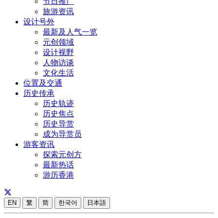
节日推广
旅游资讯
设计号外
最新及人气一览
元创领域
设计视野
人物访谈
文化生活
位置及交通
历史传承
历史轨迹
历史焦点
历史导赏
成为导赏员
游客资讯
探索元创方
最新热话
游历香港
EN
繁
简
한국어
日本語