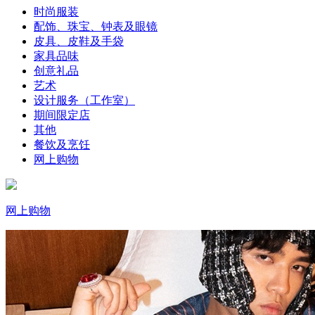
时尚服装
配饰、珠宝、钟表及眼镜
皮具、皮鞋及手袋
家具品味
创意礼品
艺术
设计服务（工作室）
期间限定店
其他
餐饮及烹饪
网上购物
网上购物