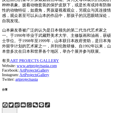
种种表象。披着动物套装的保护皮肤下，或是长有或持有防御
性的动物特征，如鹿角，男孩凝视着观众，另观众与其连接情
感，观众甚至可以从山本的作品中，那孩子的沉思眼睛深处，
自我发现。
山本麻友香被广泛的认为是日本领先的第二代当代艺术家之
一。于1990年毕业于武藏野美术大学、主修版画和油画，获硕
士学位。于1998年至19​​99年，山本获日本政府资助，是日本海
外留学计划的艺术家之一，并到伦敦研修。自1992年以来，山
本曾多次在日本和世界各个地区，举办个展并参与联展。
有关
ART PROJECTS GALLERY
Website:
www.artprojectsasia.com
Facebook:
ArtProjectsGallery
Instagram:
ArtProjectsGallery
Twitter:
artprojectsasia
分享
Facebook
Twitter
Sina
Email
WhatsApp
WeChat
Line
Copy
Weibo
Link