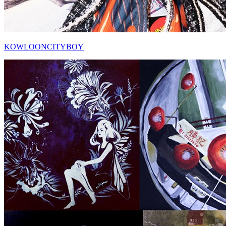
KOWLOONCITYBOY