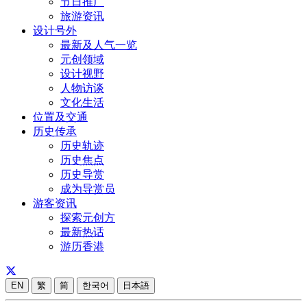
节日推广
旅游资讯
设计号外
最新及人气一览
元创领域
设计视野
人物访谈
文化生活
位置及交通
历史传承
历史轨迹
历史焦点
历史导赏
成为导赏员
游客资讯
探索元创方
最新热话
游历香港
EN
繁
简
한국어
日本語