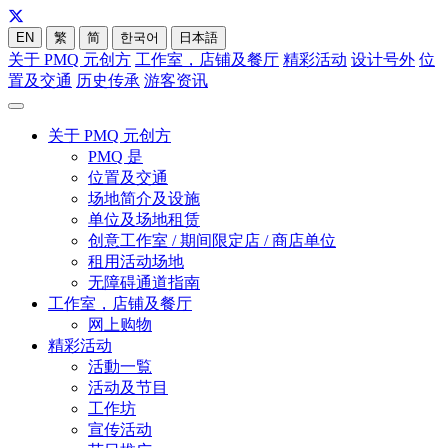
EN
繁
简
한국어
日本語
关于 PMQ 元创方
工作室，店铺及餐厅
精彩活动
设计号外
位
置及交通
历史传承
游客资讯
关于 PMQ 元创方
PMQ 是
位置及交通
场地简介及设施
单位及场地租赁
创意工作室 / 期间限定店 / 商店单位
租用活动场地
无障碍通道指南
工作室，店铺及餐厅
网上购物
精彩活动
活動一覧
活动及节目
工作坊
宣传活动