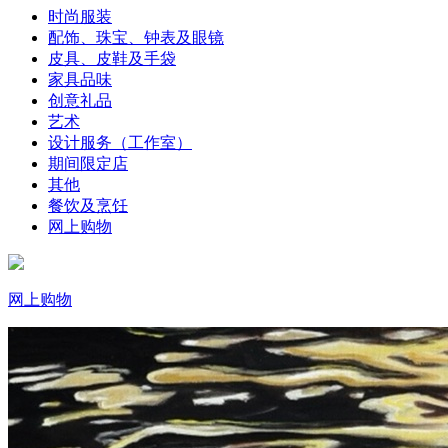
时尚服装
配饰、珠宝、钟表及眼镜
皮具、皮鞋及手袋
家具品味
创意礼品
艺术
设计服务（工作室）
期间限定店
其他
餐饮及烹饪
网上购物
网上购物