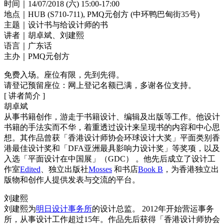
时间｜14/07/2018 (六) 15:00-17:00
地点｜HUB (S710-711), PMQ元创方 (中环鸭巴甸街35号)
主题｜设计书与给设计师的书
讲者｜胡卓斌、刘建熙
语言｜广东话
主办｜PMQ元创方
免费入场。座位有限，先到先得。
请登记预留座位：网上登记名额已满，多谢各位支持。
[ 讲者简介 ]
胡卓斌
从事书籍创作，游走于书籍设计、编辑及出版等工作。他设计
书籍的手法实而不华，着重透过设计来呈现书的内容和中心思
想。其作品曾获「香港设计师协会环球设计大奖」平面类别香
港最佳设计奖和「DFA亚洲最具影响力设计奖」等奖项，以及
入选「平面设计在中国展」（GDC） 。他先后成立了设计工
作室
Edited
、独立出版社
Mosses
和书店
Book B
，为香港独立出
版物和创作人提供发表与交流的平台。
刘建熙
刘建熙为
明日设计事务所
的设计总监。 2012年开始营运事务
所，从事设计工作超过15年。作品先后获得「香港设计师协会