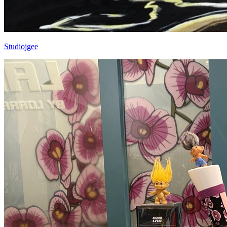
Studiojgee