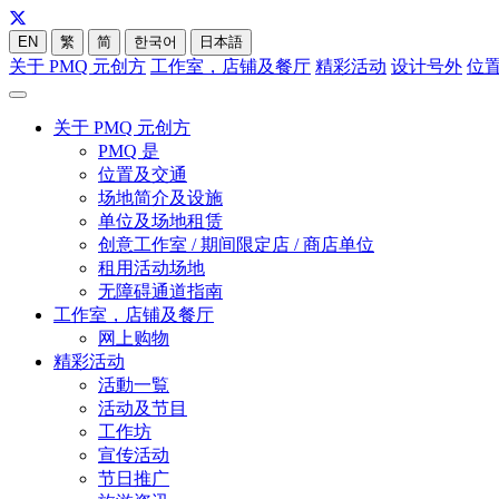
EN
繁
简
한국어
日本語
关于 PMQ 元创方
工作室，店铺及餐厅
精彩活动
设计号外
位
关于 PMQ 元创方
PMQ 是
位置及交通
场地简介及设施
单位及场地租赁
创意工作室 / 期间限定店 / 商店单位
租用活动场地
无障碍通道指南
工作室，店铺及餐厅
网上购物
精彩活动
活動一覧
活动及节目
工作坊
宣传活动
节日推广