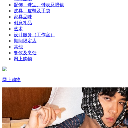
配饰、珠宝、钟表及眼镜
皮具、皮鞋及手袋
家具品味
创意礼品
艺术
设计服务（工作室）
期间限定店
其他
餐饮及烹饪
网上购物
网上购物