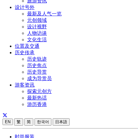
旅游资讯
设计号外
最新及人气一览
元创领域
设计视野
人物访谈
文化生活
位置及交通
历史传承
历史轨迹
历史焦点
历史导赏
成为导赏员
游客资讯
探索元创方
最新热话
游历香港
EN
繁
简
한국어
日本語
时尚服装