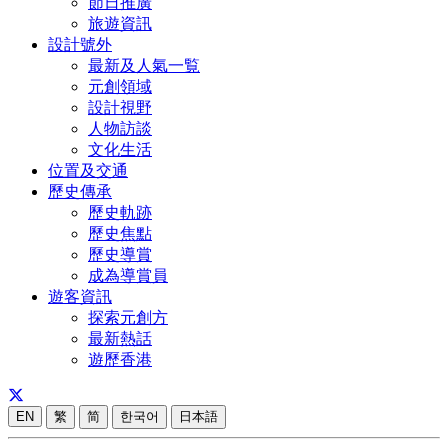
節日推廣
旅遊資訊
設計號外
最新及人氣一覧
元創領域
設計視野
人物訪談
文化生活
位置及交通
歷史傳承
歷史軌跡
歷史焦點
歷史導賞
成為導賞員
遊客資訊
探索元創方
最新熱話
遊歷香港
EN
繁
简
한국어
日本語