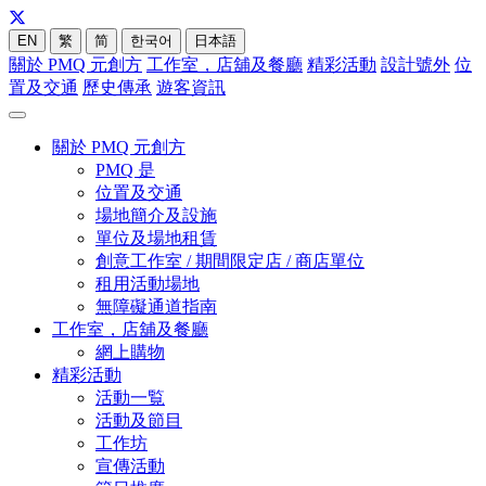
EN
繁
简
한국어
日本語
關於 PMQ 元創方
工作室，店舖及餐廳
精彩活動
設計號外
位
置及交通
歷史傳承
遊客資訊
關於 PMQ 元創方
PMQ 是
位置及交通
場地簡介及設施
單位及場地租賃
創意工作室 / 期間限定店 / 商店單位
租用活動場地
無障礙通道指南
工作室，店舖及餐廳
網上購物
精彩活動
活動一覧
活動及節目
工作坊
宣傳活動