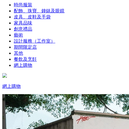
時尚服裝
配飾、珠寶、鐘錶及眼鏡
皮具、皮鞋及手袋
家具品味
創意禮品
藝術
設計服務（工作室）
期間限定店
其他
餐飲及烹飪
網上購物
網上購物