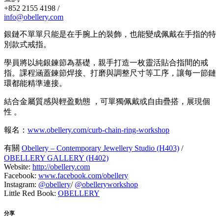
+852 2155 4198 /
info@obellery.com
銀鏈不單單只能是在手腕上的裝飾，也能變成佩戴在手指的特
別款式戒指。
學員將以純銀鍊節為基礎，親手打造一枚靈活貼合指間的戒
指。課程涵蓋鍊節焊接、打磨與調整尺寸等工序，讓每一節鏈
環都能精準連接。
結合金屬質感與輕盈動態 ，可單獨佩戴或自由疊搭，展現個
性 。
報名：
www.obellery.com/curb-chain-ring-workshop
有關
Obellery – Contemporary Jewellery Studio (H403)
/
OBELLERY GALLERY (H402)
Website:
http://obellery.com
Facebook:
www.facebook.com/obellery
Instagram:
@obellery
/
@obelleryworkshop
Little Red Book:
OBELLERY
分享