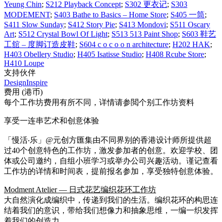
Yeung Chin
;
S212 Playback Concept
;
S302 更衣记
;
S303
MODEMENT
;
S403 Bathe to Basics – Home Store
;
S405 一筒
;
S411 Slow Sunday
;
S412 Story Pie
;
S413 Mondovi
;
S511 Oscary
Art
;
S512 Crystal Bowl Of Light
;
S513 513 Paint Shop
;
S603 鞋艺
工舘 – 度脚订造皮鞋
;
S604 c o c o o n architecture
;
H202 HAK
;
H403 Obellery Studio
;
H405 Isatisse Studio
;
H408 Rcube Store
;
H410 Loupe
支持伙伴
DesignInspire
费用 (港币)
每个工作坊费用有所不同，详情请参閲个别工作坊资料
享受一连串艺术和创意体验
「慢活‧乐」@元创方匯集由不同界别的香港设计师所提供超
过40个创意特色的工作坊，激发参加者的创意。欢迎学校、团
体或公司邀约，自组小班学习或举办公司兴趣活动。谨记查看
工作坊的详情和时间表，提前报名参加，享受独特创意体验。
Modment Atelier — 日式花艺编织花环工作坊
大自然演化成编织中，传递到我们的生活。编织花环的构思连
结着我们的意识，带给我们想像力和抽象思维，一编一织发挥
着我们的创造力。