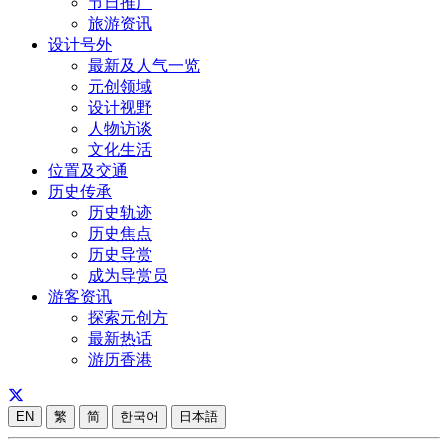
节日推广
旅游资讯
设计号外
最新及人气一览
元创领域
设计视野
人物访谈
文化生活
位置及交通
历史传承
历史轨迹
历史焦点
历史导赏
成为导赏员
游客资讯
探索元创方
最新热话
游历香港
EN
繁
简
한국어
日本語