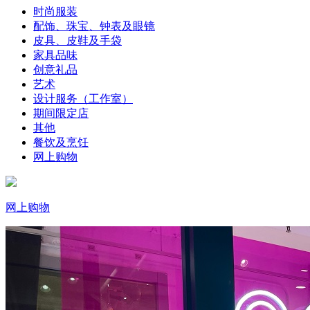
时尚服装
配饰、珠宝、钟表及眼镜
皮具、皮鞋及手袋
家具品味
创意礼品
艺术
设计服务（工作室）
期间限定店
其他
餐饮及烹饪
网上购物
网上购物