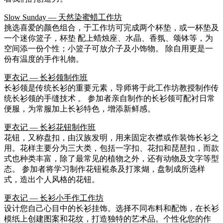
Slow Sunday — 天然染蜜蜡工作坊
挑选喜爱的颜色组合，于工作坊可完成两个杯垫，或一杯垫及
一个迷你篮子，杯垫 配上蜡烛座、水晶、香氛、颂钵等，为
空间添一份个性；小篮子可放介子及小饰物。 除自用更是一
份有温度的手作礼物。
更衣记 — 长衫领制作班
长衫领是传统长衫的重要元素，导师将于此工作坊教授制作传
统长衫领的手缝技术 。 参加者亲自制作的长衫领可配衬日常
便服，为常服加上长衫特色，增添新鲜感。
更衣记 — 长衫花钮制作班
花钮，又称盘扣，由汉族发明，用来固定衣襟或作装饰长衫之
用。花样主要分为三大类，包括一字扣、花扣和琵琶扣，而款
式也种类丰富，除了最常见的植物之外，还有动物及文字等型
态。 参加者将学习制作花钮裩条及打浆煳，盘制成所选样
式，造出个人风格的花钮。
更衣记 — 长衫小手作工作坊
设计您自己心目中的长衫挂饰。选择不同布料和配饰，在长衫
模纸上创建图案和花纹，打造独特的艺术品。个性化您的作