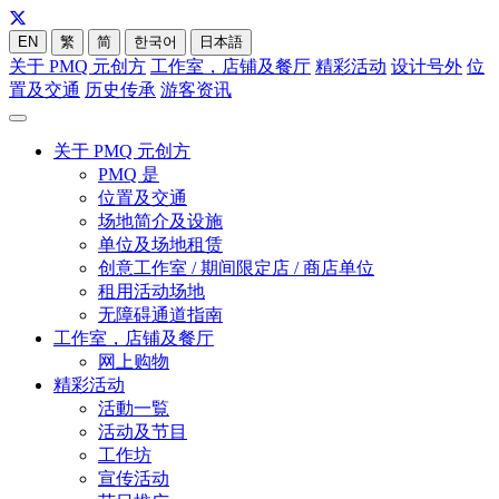
EN
繁
简
한국어
日本語
关于 PMQ 元创方
工作室，店铺及餐厅
精彩活动
设计号外
位
置及交通
历史传承
游客资讯
关于 PMQ 元创方
PMQ 是
位置及交通
场地简介及设施
单位及场地租赁
创意工作室 / 期间限定店 / 商店单位
租用活动场地
无障碍通道指南
工作室，店铺及餐厅
网上购物
精彩活动
活動一覧
活动及节目
工作坊
宣传活动